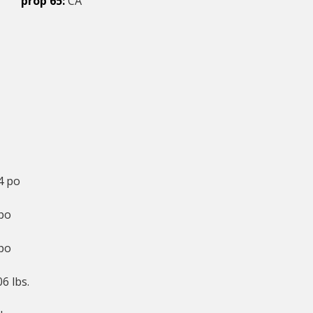
prop 65
CA
4 po
po
po
06 lbs.