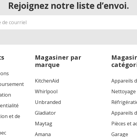
Rejoignez notre liste d’envoi.
ts
Magasiner par
Magasin
marque
catégor
ions
KitchenAid
Appareils 
boursement
Whirlpool
Nettoyage
ation
Unbranded
Réfrigérat
entialité
Gladiator
Appareils d
tion et de
Maytag
Pièces et a
bec
Amana
Garage