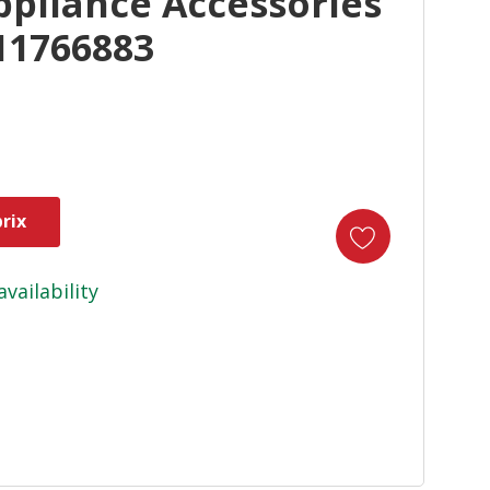
pliance Accessories
11766883
rix
availability
duct