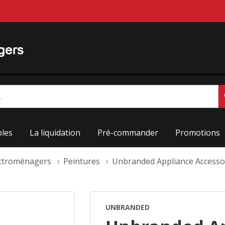
les
La liquidation
Pré-commander
Promotions
ectroménagers
Peintures
Unbranded Appliance Access
UNBRANDED