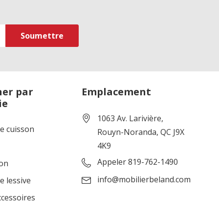
er par
Emplacement
ie
1063 Av. Larivière,
de cuisson
Rouyn-Noranda, QC J9X
4K9
Appeler 819-762-1490
ion
info@mobilierbeland.com
e lessive
ccessoires