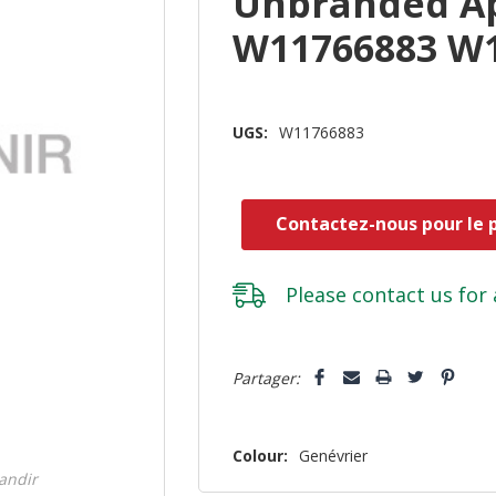
Unbranded Ap
W11766883 W
UGS:
W11766883
Contactez-nous pour le p
Please
contact us
for 
Dépêchez-
5 customers are viewing this pro
Partager:
vous!
il
n’en
Colour:
Genévrier
reste
randir