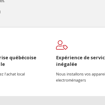
lbs.
1
rise québécoise
Expérience de servi
le
inégalée
z l'achat local
Nous installons vos apparei
electroménagers