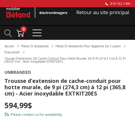
819-762-1490
Retour au site principal
0
Accueil
Pièces Et Accessoires
Pièces Et Accessoires Pour Appareils De Cuisson
Évacuation
Trousse D’extension De Cache-Conduit Pour Hotte Murale, De 9 Pi (274,3 Cm) À 12 Pi
(365,8 Cm) - Acier Inoxydable EXTKIT20ES
UNBRANDED
Trousse d’extension de cache-conduit pour
hotte murale, de 9 pi (274,3 cm) à 12 pi (365,8
cm) - Acier inoxydable EXTKIT20ES
594,99$
Please
contact us
for availability