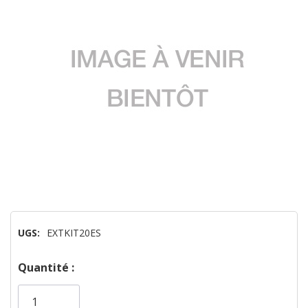
UGS:
EXTKIT20ES
Dépêchez-
Quantité :
vous!
il