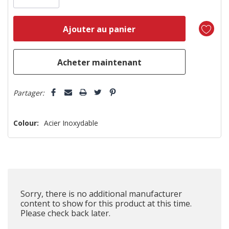
n’en
reste
plus
que
5 customers are viewing this product
Partager:
Colour:
Acier Inoxydable
Sorry, there is no additional manufacturer
content to show for this product at this time.
Please check back later.