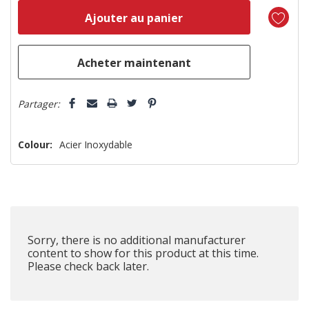
reste
plus
que
5 customers are viewing this product
Partager:
Colour:
Acier Inoxydable
Sorry, there is no additional manufacturer
content to show for this product at this time.
Please check back later.