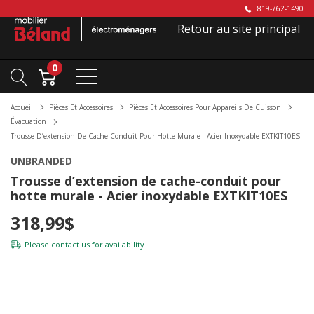
819-762-1490
Retour au site principal
0
Accueil
Pièces Et Accessoires
Pièces Et Accessoires Pour Appareils De Cuisson
Évacuation
Trousse D’extension De Cache-Conduit Pour Hotte Murale - Acier Inoxydable EXTKIT10ES
UNBRANDED
Trousse d’extension de cache-conduit pour
hotte murale - Acier inoxydable EXTKIT10ES
318,99$
Please
contact us
for availability