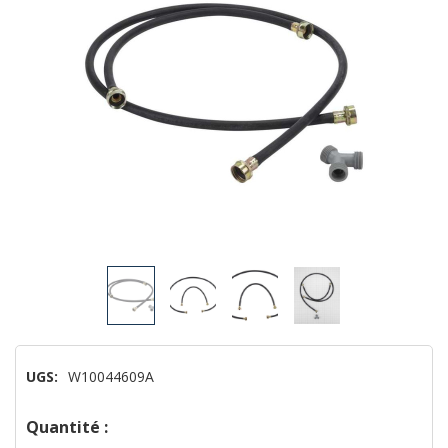
UGS:
W10044609A
Dépêchez-
Quantité :