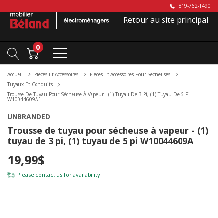
819-762-1490
Retour au site principal
0
Accueil
Pièces Et Accessoires
Pièces Et Accessoires Pour Sécheuses
Tuyaux Et Conduits
Trousse De Tuyau Pour Sécheuse À Vapeur - (1) Tuyau De 3 Pi, (1) Tuyau De 5 Pi
W10044609A
UNBRANDED
Trousse de tuyau pour sécheuse à vapeur - (1)
tuyau de 3 pi, (1) tuyau de 5 pi W10044609A
19,99$
Please
contact us
for availability