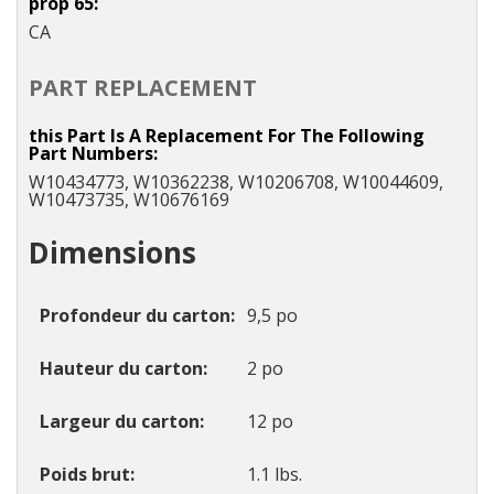
prop 65
CA
PART REPLACEMENT
this Part Is A Replacement For The Following
Part Numbers
W10434773, W10362238, W10206708, W10044609,
W10473735, W10676169
Dimensions
Profondeur du carton
9,5 po
Hauteur du carton
2 po
Largeur du carton
12 po
Poids brut
1.1 lbs.