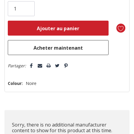
vous!
il
n’en
reste
plus
que
5 customers are viewing this product
Partager:
Colour:
Noire
Sorry, there is no additional manufacturer
content to show for this product at this time.