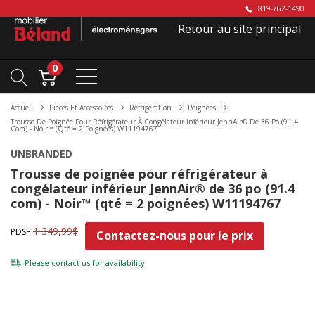
819-762-1490
Retour au site principal
0
Accueil
Pièces Et Accessoires
Réfrigération
Poignées
Trousse De Poignée Pour Réfrigérateur À Congélateur Inférieur JennAir® De 36 Po (91.4
Com) - Noir™ (qté = 2 Poignées) W11194767
UNBRANDED
Trousse de poignée pour réfrigérateur à
congélateur inférieur JennAir® de 36 po (91.4
com) - Noir™ (qté = 2 poignées) W11194767
1 349,99$
PDSF
Contactez-nous pour le prix
Please
contact us
for availability