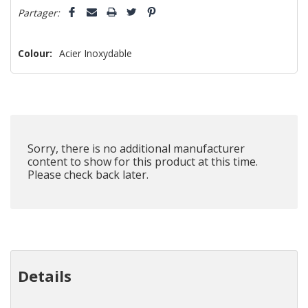
Partager:
vous!
il
n’en
Colour:
Acier Inoxydable
reste
plus
que
Sorry, there is no additional manufacturer
content to show for this product at this time.
Please check back later.
Details