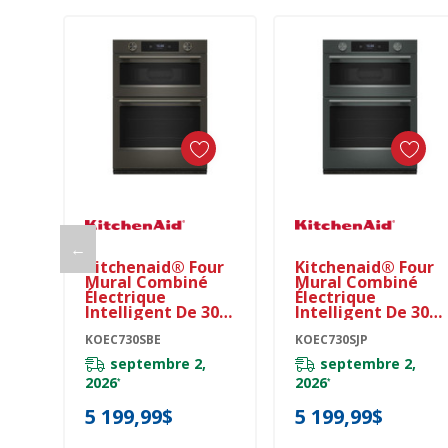
Ajouter Au Panier
Ajouter Au Panier
←
Kitchenaid® Four
Kitchenaid® Four
Mural Combiné
Mural Combiné
Électrique
Électrique
Intelligent De 30
Intelligent De 30
Pouces Avec
Pouces Avec
Modes De Cuisson
KOEC730SBE
Modes De Cuisson
KOEC730SJP
Assistée - Minerai
Assistée -
septembre 2,
septembre 2,
Noir KOEC730SBE
Genévrier
2026
2026
*
*
KOEC730SJP
5 199,99$
5 199,99$