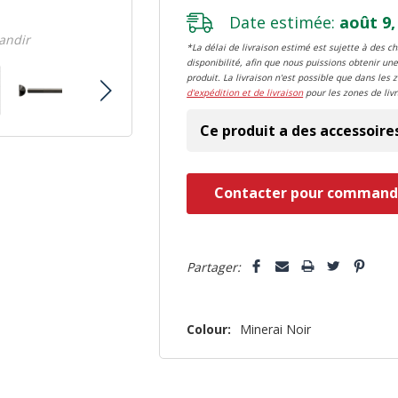
Date estimée:
août 9,
randir
*La délai de livraison estimé est sujette à des 
disponibilité, afin que nous puissions obtenir une
produit. La livraison n'est possible que dans les 
d'expédition et de livraison
pour les zones de livr
Ce produit a des accessoire
Dépêchez-
Contacter pour command
vous!
il
5 customers are viewing this pro
n’en
Partager:
reste
plus
Colour:
Minerai Noir
que