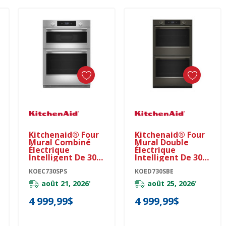
Ajouter Au Panier
Ajouter Au Panier
Kitchenaid® Four
Kitchenaid® Four
Mural Combiné
Mural Double
Électrique
Électrique
Intelligent De 30
Intelligent De 30
Pouces Avec
Pouces Avec
Modes De Cuisson
KOEC730SPS
Modes De Cuisson
KOED730SBE
Assistée - Fini
Assistée - Minerai
août 21, 2026
août 25, 2026
*
*
PrintShield™
Noir KOED730SBE
KOEC730SPS
4 999,99$
4 999,99$