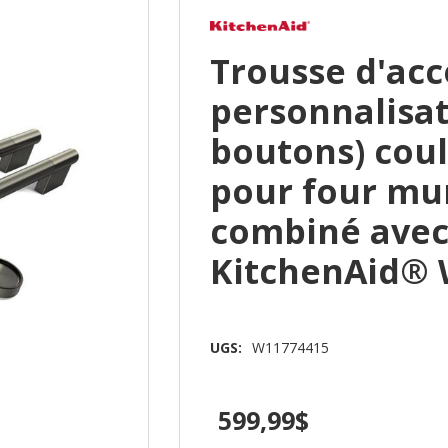
Trousse d'acc
personnalisat
boutons) coul
pour four mur
combiné avec
KitchenAid® 
UGS:
W11774415
599,99$