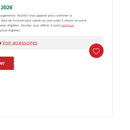
 2026
*
changements. Veuillez nous appeler pour confirmer la
 date de livraison plus rapide ou vous aider à choisir un autre
zones éligibles. Veuillez vous référer à notre
politique
aison éligibles.
s
Voir accessoires
er
duct