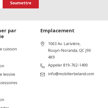
er par
Emplacement
ie
1063 Av. Larivière,
de cuisson
Rouyn-Noranda, QC J9X
4K9
Appeler 819-762-1490
ion
info@mobilierbeland.com
e lessive
ccessoires
ion
ander