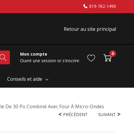
819-762-1490
Retour au site principal
0
Mon compte
Ouvrir une session
or
s'inscrire
Conseils et aide
ble De 30 Po Combiné Avec Four À Micro-Ondes
PRÉCÉDENT
SUIVANT