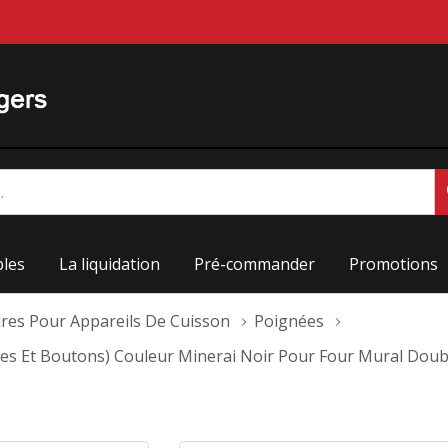
les
La liquidation
Pré-commander
Promotions
ires Pour Appareils De Cuisson
Poignées
ées Et Boutons) Couleur Minerai Noir Pour Four Mural Dou