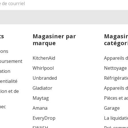
ts
Magasiner par
Magasin
marque
catégor
ions
KitchenAid
Appareils 
boursement
Whirlpool
Nettoyage
ation
Unbranded
Réfrigérat
entialité
Gladiator
Appareils d
tion et de
Maytag
Pièces et a
bec
Amana
Garage
EveryDrop
La liquidat
SWASH
Pré-comm