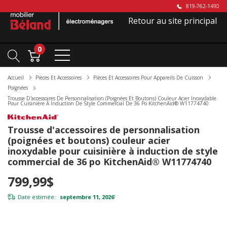
819-762-1490
Retour au site principal
0
Accueil
Pièces Et Accessoires
Pièces Et Accessoires Pour Appareils De Cuisson
Poignées
Trousse D'accessoires De Personnalisation (poignées Et Boutons) Couleur Acier Inoxydable
Pour Cuisinière À Induction De Style Commercial De 36 Po KitchenAid® W11774740
Trousse d'accessoires de personnalisation
(poignées et boutons) couleur acier
inoxydable pour cuisinière à induction de style
commercial de 36 po KitchenAid® W11774740
799,99$
Date estimée:
septembre 11, 2026
*