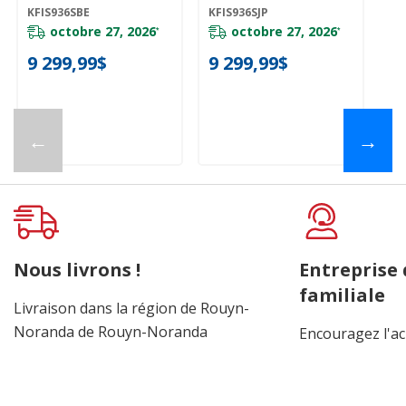
Éléments Avec
Éléments Avec
Él
KFIS936SBE
KFIS936SJP
KF
Friture À Air
Friture À Air
Fr
KitchenAid® De 36
KitchenAid® De 36
Ki
octobre 27, 2026
octobre 27, 2026
*
*
Po KFIS936SBE
Po KFIS936SJP
Po
20
9 299,99$
9 299,99$
9
←
→
Nous livrons !
Entreprise
familiale
Livraison dans la région de Rouyn-
Noranda de Rouyn-Noranda
Encouragez l'ac