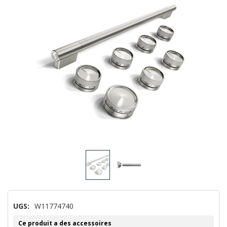
UGS:
W11774740
Ce produit a des accessoires