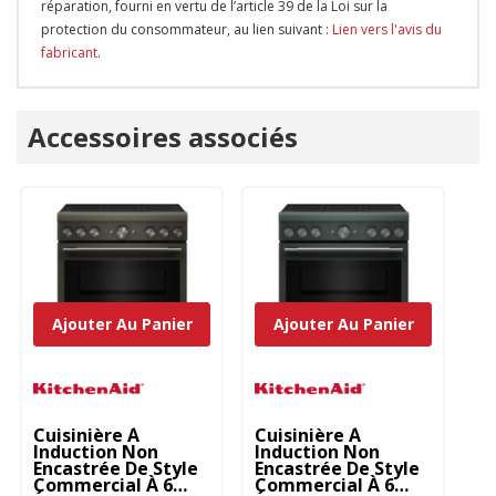
réparation, fourni en vertu de l’article 39 de la Loi sur la
protection du consommateur, au lien suivant :
Lien vers l'avis du
fabricant
.
Onglet
Accessoires associés
personnalisé
Ajouter Au Panier
Ajouter Au Panier
Cuisinière À
Cuisinière À
Cu
Induction Non
Induction Non
In
Encastrée De Style
Encastrée De Style
En
Commercial À 6
Commercial À 6
Co