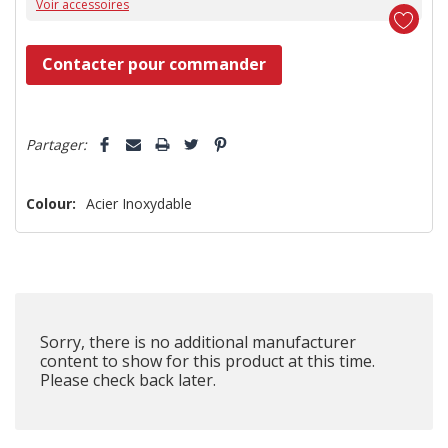
Voir accessoires
Dépêchez-
Contacter pour commander
vous!
il
5 customers are viewing this product
n’en
Partager:
reste
plus
Colour:
Acier Inoxydable
que
Sorry, there is no additional manufacturer
content to show for this product at this time.
Please check back later.