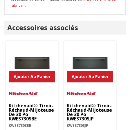
fabricant
.
Onglet
Accessoires associés
personnalisé
Ajouter Au Panier
Ajouter Au Panier
Kitchenaid® Tiroir-
Kitchenaid® Tiroir-
Ki
Réchaud-Mijoteuse
Réchaud-Mijoteuse
R
De 30 Po
De 30 Po
De
KWES730SBE
KWES730SJP
K
KWES730SBE
KWES730SJP
KW