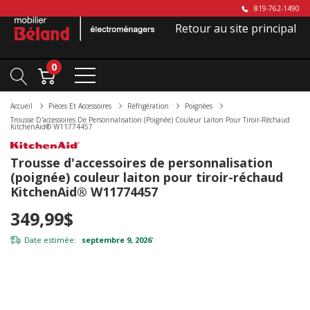
819-762-1490
Retour au site principal
0
Accueil
Pièces Et Accessoires
Réfrigération
Poignées
Trousse D'accessoires De Personnalisation (poignée) Couleur Laiton Pour Tiroir-Réchaud
KitchenAid® W11774457
Trousse d'accessoires de personnalisation
(poignée) couleur laiton pour tiroir-réchaud
KitchenAid® W11774457
349,99$
Date estimée:
septembre 9, 2026
*