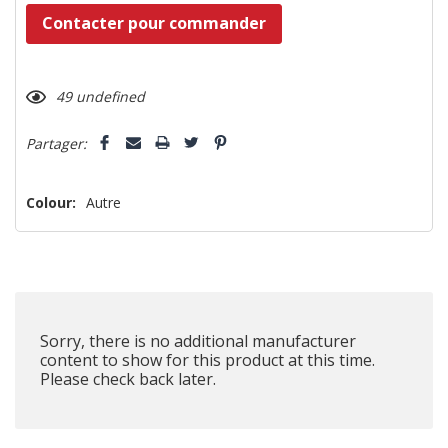
Dépêchez-
Contacter pour commander
vous!
il
49 undefined
n’en
reste
Partager:
plus
que
Colour:
Autre
Sorry, there is no additional manufacturer
content to show for this product at this time.
Please check back later.