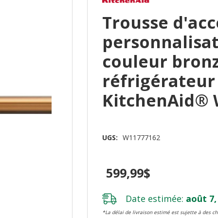
Trousse d'acc
personnalisat
couleur bron
réfrigérateur
KitchenAid® 
UGS:
W11777162
599,99$
Date estimée:
août 7,
*La délai de livraison estimé est sujette à des 