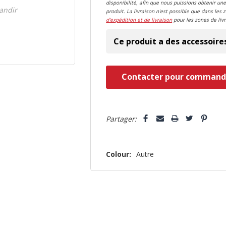
disponibilité, afin que nous puissions obtenir une
randir
produit. La livraison n'est possible que dans les 
d'expédition et de livraison
pour les zones de livr
Ce produit a des accessoire
Dépêchez-
Contacter pour command
vous!
il
5 customers are viewing this pro
n’en
Partager:
reste
plus
Colour:
Autre
que