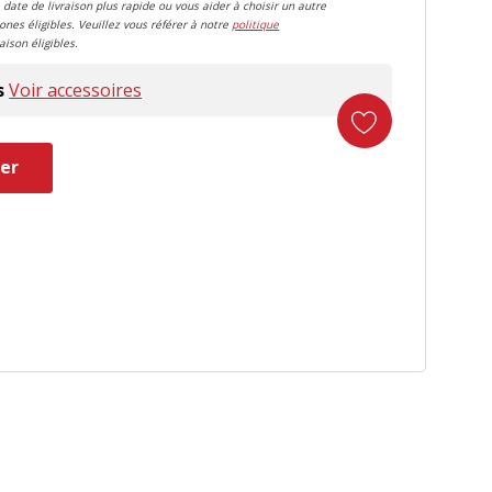
 date de livraison plus rapide ou vous aider à choisir un autre
zones éligibles. Veuillez vous référer à notre
politique
aison éligibles.
s
Voir accessoires
er
duct