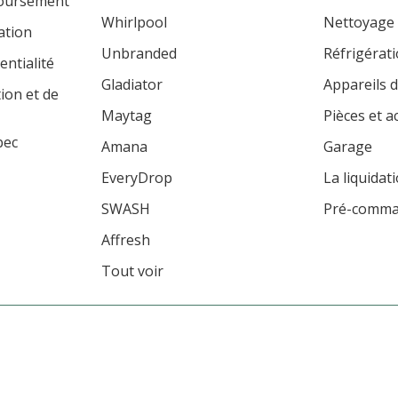
boursement
Whirlpool
Nettoyage
ation
Unbranded
Réfrigérat
entialité
Gladiator
Appareils d
tion et de
Maytag
Pièces et a
bec
Amana
Garage
EveryDrop
La liquidat
SWASH
Pré-comm
Affresh
Tout voir