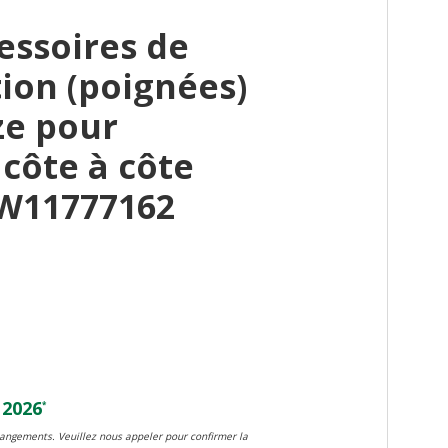
essoires de
ion (poignées)
ze pour
 côte à côte
W11777162
 2026
*
changements. Veuillez nous appeler pour confirmer la