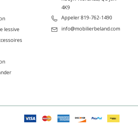
4K9
Appeler 819-762-1490
ion
info@mobilierbeland.com
e lessive
ccessoires
ion
ander