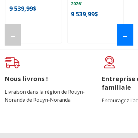
KBFN536SBE
KBFN536SJP
2026
*
9 539,99$
9
9 539,99$
←
→
Nous livrons !
Entreprise
familiale
Livraison dans la région de Rouyn-
Noranda de Rouyn-Noranda
Encouragez l'ac