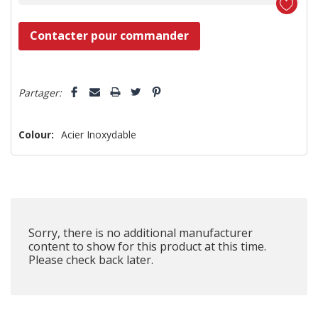
Dépêchez-
Contacter pour commander
vous!
il
5 customers are viewing this product
n’en
Partager:
reste
plus
Colour:
Acier Inoxydable
que
Sorry, there is no additional manufacturer
content to show for this product at this time.
Please check back later.