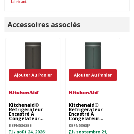
fabricant
.
Onglet
Accessoires associés
personnalisé
Ajouter Au Panier
Ajouter Au Panier
Kitchenaid®
Kitchenaid®
K
Réfrigérateur
Réfrigérateur
Ré
Encastré À
Encastré À
Po
Congélateur
Congélateur
Et
Inférieur Avec
Inférieur Avec
In
KBFN536SBE
KBFN536SJP
KB
Intérieur Platine-
Intérieur Platine -
20
36 Po - 20.8 Pi Cu
36 Po - 20.8 Pi Cu
K
août 24, 2026
septembre 21,
*