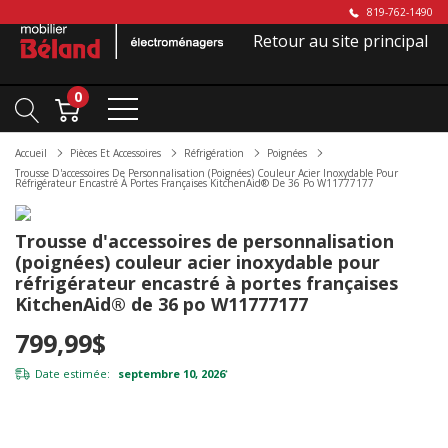
819-762-1490
Retour au site principal
0
Accueil
Pièces Et Accessoires
Réfrigération
Poignées
Trousse D'accessoires De Personnalisation (poignées) Couleur Acier Inoxydable Pour
Réfrigérateur Encastré À Portes Françaises KitchenAid® De 36 Po W11777177
Trousse d'accessoires de personnalisation
(poignées) couleur acier inoxydable pour
réfrigérateur encastré à portes françaises
KitchenAid® de 36 po W11777177
799,99$
Date estimée:
septembre 10, 2026
*