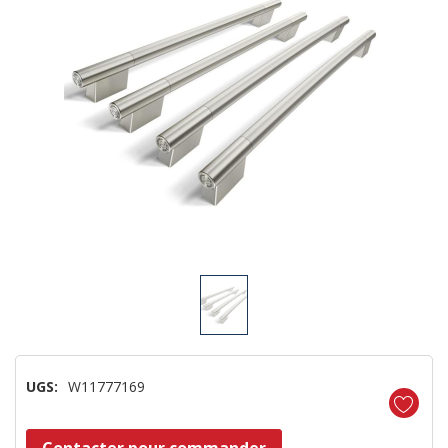
UGS:
W11777169
Dépêchez-
Contacter pour commander