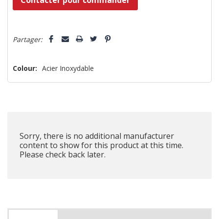
vous!
il
5 customers are viewing this product
n’en
Partager:
reste
plus
Colour:
Acier Inoxydable
que
Sorry, there is no additional manufacturer
content to show for this product at this time.
Please check back later.