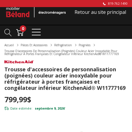
819-762-1490
Retour au site principal
0
Accueil
Pièces Et Accessoires
Réfrigération
Poignées
Trousse D'accessoires De Personnalisation (poignées) Couleur Acier Inoxydable Pour
Réfrigérateur À Portes Françaises Et Congélateur Inférieur KitchenAid® W11777169
Trousse d'accessoires de personnalisation
(poignées) couleur acier inoxydable pour
réfrigérateur à portes françaises et
congélateur inférieur KitchenAid® W11777169
799,99$
Date estimée:
septembre 9, 2026
*