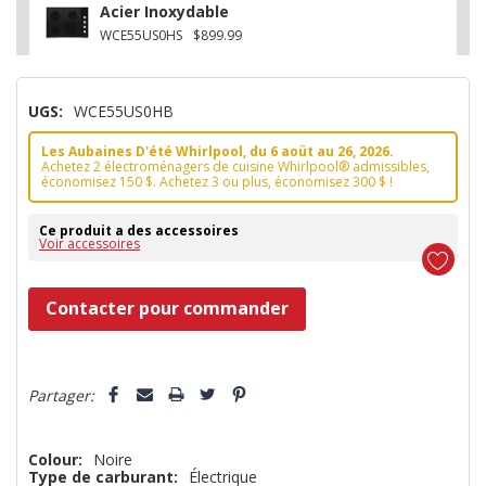
Acier Inoxydable
WCE55US0HS
$899.99
UGS:
WCE55US0HB
Les Aubaines D'été Whirlpool, du 6 aoüt au 26, 2026.
Achetez 2 électroménagers de cuisine Whirlpool® admissibles,
économisez 150 $. Achetez 3 ou plus, économisez 300 $ !
Ce produit a des accessoires
Voir accessoires
Dépêchez-
Contacter pour commander
vous!
il
5 customers are viewing this product
n’en
Partager:
reste
plus
Colour:
Noire
Type de carburant:
Électrique
que