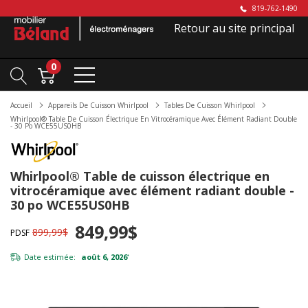
819-762-1490
Retour au site principal
0
Accueil
Appareils De Cuisson Whirlpool
Tables De Cuisson Whirlpool
Whirlpool® Table De Cuisson Électrique En Vitrocéramique Avec Élément Radiant Double
- 30 Po WCE55US0HB
Whirlpool® Table de cuisson électrique en
vitrocéramique avec élément radiant double -
30 po WCE55US0HB
849,99$
899,99$
PDSF
Date estimée:
août 6, 2026
*