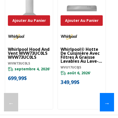
Ajouter Au Panier
Ajouter Au Panier
Whirlpool Hood And
Whirlpool® Hotte
Wh
Vent WVW73UC0LS
De Cuisinière Avec
De
WVW73UC0LS
Filtres À Graisse
Fo
Lavables Au Lave-
D’
WVW73UC0LS
Vaisselle - 30 Po
P
WVU17UC0JS
WV
WVU17UC0JS
septembre 4, 2026
*
août 6, 2026
*
699,99$
349,99$
6
←
→