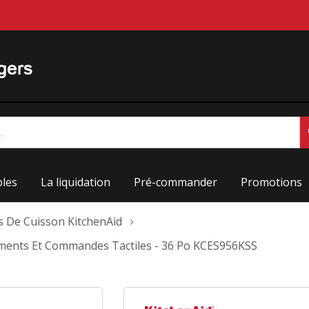
les
La liquidation
Pré-commander
Promotions
s De Cuisson KitchenAid
léments Et Commandes Tactiles - 36 Po KCES956KSS