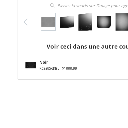
Passez la souris sur l’image pour ag
Voir ceci dans une autre co
Noir
KCES956KBL
$1999.99