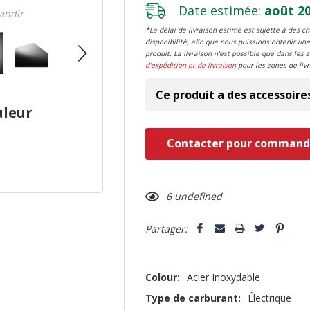
Date estimée:
août 20
randir
*La délai de livraison estimé est sujette à des 
disponibilité, afin que nous puissions obtenir une
produit. La livraison n'est possible que dans les 
d'expédition et de livraison
pour les zones de livr
Ce produit a des accessoire
uleur
Dépêchez-
Contacter pour command
vous!
il
n’en
6 undefined
reste
Partager:
plus
que
Colour:
Acier Inoxydable
Type de carburant:
Électrique