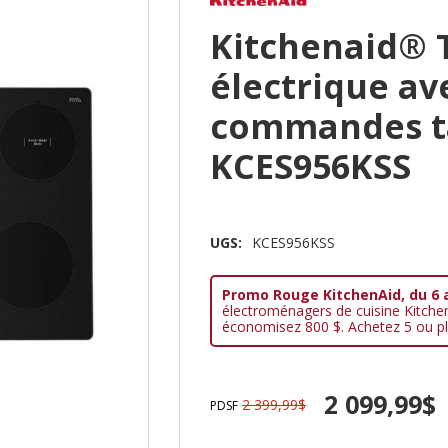
Kitchenaid® 
électrique av
commandes tac
KCES956KSS
UGS:
KCES956KSS
Promo Rouge KitchenAid, du 6 
électroménagers de cuisine Kitche
économisez 800 $. Achetez 5 ou pl
2 099,99$
2 399,99$
PDSF