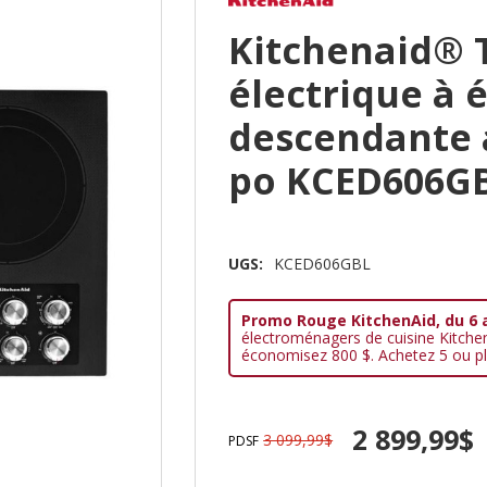
Kitchenaid® 
électrique à 
descendante a
po KCED606G
UGS:
KCED606GBL
Promo Rouge KitchenAid, du 6 
électroménagers de cuisine Kitche
économisez 800 $. Achetez 5 ou pl
2 899,99$
3 099,99$
PDSF