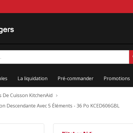
les
La liquidation
Pré-commander
Promotions
s De Cuisson KitchenAid
tion Descendante Avec 5 Éléments - 36 Po KCED606GBL