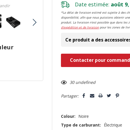
Date estimée:
août 9,
randir
*La délai de livraison estimé est sujette à des 
disponibilité, afin que nous puissions obtenir une
produit. La livraison n'est possible que dans les 
d'expédition et de livraison
pour les zones de livr
Ce produit a des accessoire
uleur
Dépêchez-
Contacter pour command
vous!
il
n’en
30 undefined
reste
Partager:
plus
que
Colour:
Noire
Type de carburant:
Électrique