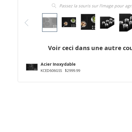
Passez la souris sur l’image pour ag
Voir ceci dans une autre co
Acier Inoxydable
KCED606GSS
$2999.99