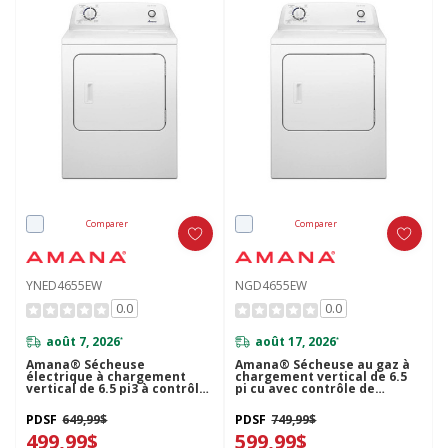
Comparer
Comparer
YNED4655EW
NGD4655EW
0.0
0.0
août 7, 2026
août 17, 2026
*
*
Amana® Sécheuse
Amana® Sécheuse au gaz à
électrique à chargement
chargement vertical de 6.5
vertical de 6.5 pi3 à contrôle
pi cu avec contrôle de
de séchage automatique
séchage automatique
YNED4655EW
NGD4655EW
PDSF
649,99$
PDSF
749,99$
499,99$
599,99$