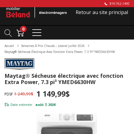
819-762-1490
Retour au site principal
0
Accueil
Semaines À Prix Chauds – Lessive Juillet 2026
Maytag® Sécheuse Électrique Avec Fonction Extra Power, 7.3 Pi³ YMED6630HW
Maytag® Sécheuse électrique avec fonction
Extra Power, 7.3 pi³ YMED6630HW
1 149,99$
1 249,99$
PDSF
Date estimée:
août 7, 2026
*