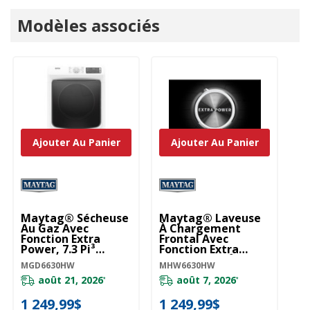
Modèles associés
Ajouter Au Panier
Ajouter Au Panier
Maytag® Sécheuse
Maytag® Laveuse
Au Gaz Avec
À Chargement
Fonction Extra
Frontal Avec
Power, 7.3 Pi³
Fonction Extra
MGD6630HW
Power, 5.5 Pi³
MGD6630HW
MHW6630HW
MHW6630HW
août 21, 2026
août 7, 2026
*
*
1 249,99$
1 249,99$