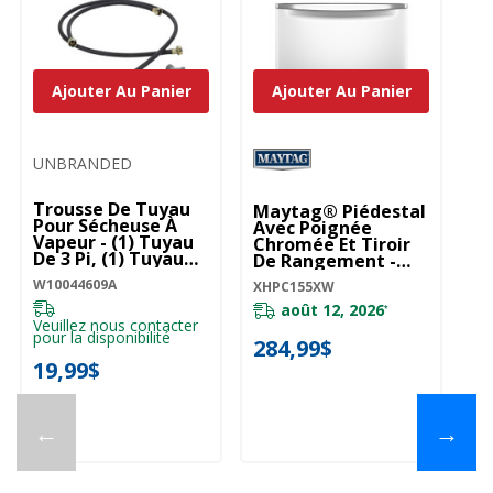
Ajouter Au Panier
Ajouter Au Panier
UNBRANDED
U
Trousse De Tuyau
Tr
Maytag® Piédestal
Pour Sécheuse À
Su
Avec Poignée
Vapeur - (1) Tuyau
La
Chromée Et Tiroir
De 3 Pi, (1) Tuyau
S
De Rangement -
De 5 Pi W10044609A
W
15.5 Po (39.37 Cm)
W10044609A
W1
XHPC155XW
XHPC155XW
août 12, 2026
*
Veuillez nous contacter
Ve
pour la disponibilité
pou
284,99$
19,99$
4
←
→