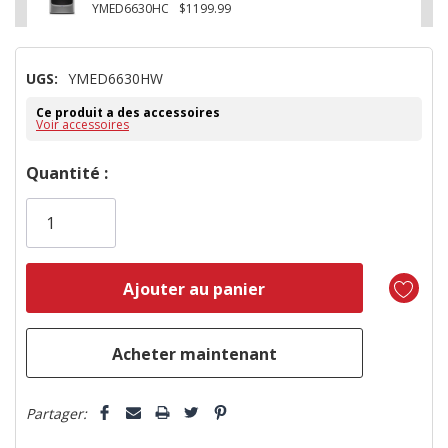
YMED6630HC
$1199.99
UGS:
YMED6630HW
Ce produit a des accessoires
Voir accessoires
Dépêchez-
Quantité :
vous!
il
n’en
reste
plus
que
5 customers are viewing this product
Partager: