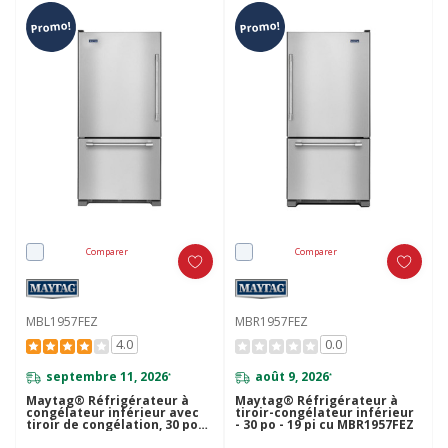
Promo!
Promo!
Comparer
Comparer
MBL1957FEZ
MBR1957FEZ
4.0
0.0
septembre 11, 2026
août 9, 2026
*
*
Maytag® Réfrigérateur à
Maytag® Réfrigérateur à
congélateur inférieur avec
tiroir-congélateur inférieur
tiroir de congélation, 30 po
- 30 po - 19 pi cu MBR1957FEZ
MBL1957FEZ