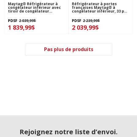
Maytag® Réfrigérateur à
Réfrigérateur à portes
congélateur inférieur avec
françaises Maytag® à
tiroir de congélateur
congélateur inférieur, 33 po,
coulissant -30 pi cu
22 pi3 MBF2258FEZ
MBB1957FEW
PDSF
2 039,99$
PDSF
2 239,99$
1 839,99$
2 039,99$
Pas plus de produits
Rejoignez notre liste d’envoi.