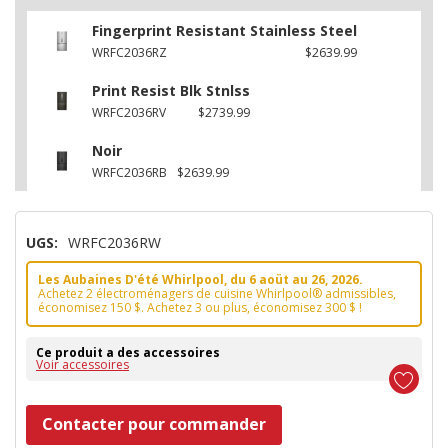
Fingerprint Resistant Stainless Steel
WRFC2036RZ
$2639.99
Print Resist Blk Stnlss
WRFC2036RV
$2739.99
Noir
WRFC2036RB
$2639.99
UGS:
WRFC2036RW
Les Aubaines D'été Whirlpool, du 6 aoüt au 26, 2026.
Achetez 2 électroménagers de cuisine Whirlpool® admissibles,
économisez 150 $. Achetez 3 ou plus, économisez 300 $ !
Ce produit a des accessoires
Voir accessoires
Dépêchez-
Contacter pour commander
vous!