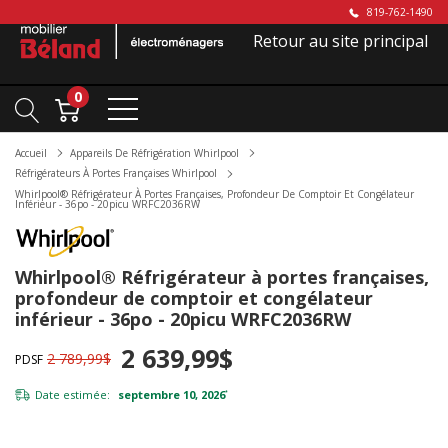
819-762-1490
Retour au site principal
0
Accueil
Appareils De Réfrigération Whirlpool
Réfrigérateurs À Portes Françaises Whirlpool
Whirlpool® Réfrigérateur À Portes Françaises, Profondeur De Comptoir Et Congélateur
Inférieur - 36po - 20picu WRFC2036RW
Whirlpool® Réfrigérateur à portes françaises,
profondeur de comptoir et congélateur
inférieur - 36po - 20picu WRFC2036RW
2 639,99$
2 789,99$
PDSF
Date estimée:
septembre 10, 2026
*