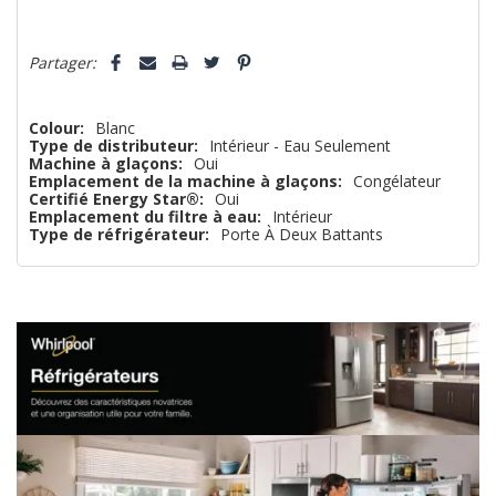
il
5 customers are viewing this product
n’en
Partager:
reste
plus
Colour:
Blanc
Type de distributeur:
Intérieur - Eau Seulement
que
Machine à glaçons:
Oui
Emplacement de la machine à glaçons:
Congélateur
Certifié Energy Star®:
Oui
Emplacement du filtre à eau:
Intérieur
Type de réfrigérateur:
Porte À Deux Battants