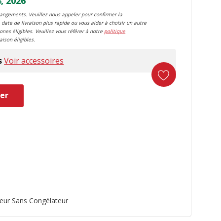
, 2026
changements. Veuillez nous appeler pour confirmer la
 date de livraison plus rapide ou vous aider à choisir un autre
zones éligibles. Veuillez vous référer à notre
politique
aison éligibles.
s
Voir accessoires
er
duct
ateur Sans Congélateur