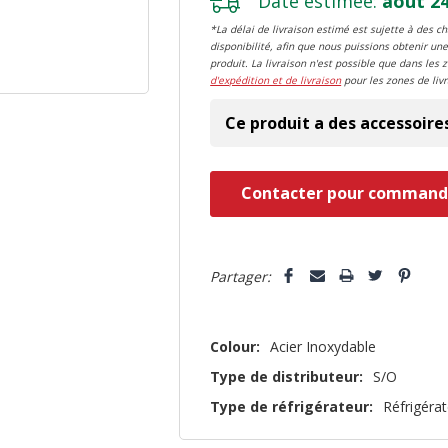
Date estimée:
août 24
*La délai de livraison estimé est sujette à des 
disponibilité, afin que nous puissions obtenir une
produit. La livraison n'est possible que dans les 
d'expédition et de livraison
pour les zones de livr
Ce produit a des accessoire
Dépêchez-
Contacter pour command
vous!
il
5 customers are viewing this pro
n’en
Partager:
reste
plus
Colour:
Acier Inoxydable
que
Type de distributeur:
S/O
Type de réfrigérateur:
Réfrigér