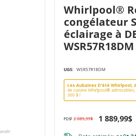
Whirlpool® R
congélateur 
éclairage à DE
WSR57R18DM
UGS:
WSR57R18DM
Les Aubaines D'été Whirlpool, d
de cuisine Whirlpool® admissibles
300 $ !
1 889,99$
2 089,99$
PDSF
randir