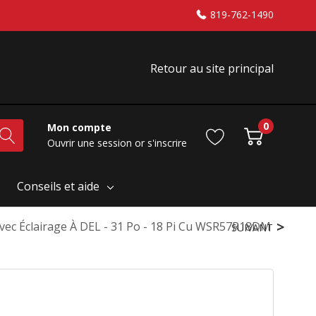
819-762-1490
Retour au site principal
0
Mon compte
Ouvrir une session
or
s'inscrire
Conseils et aide
vec Éclairage À DEL - 31 Po - 18 Pi Cu WSR57R18DM
SUIVANT