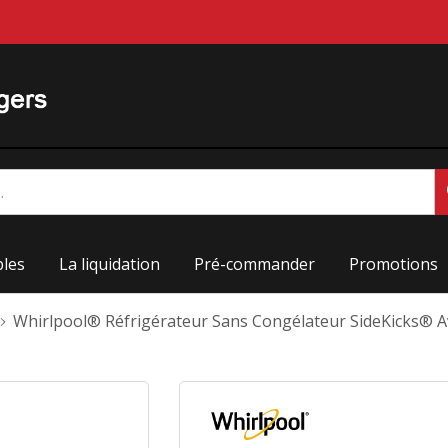
les
La liquidation
Pré-commander
Promotions
Whirlpool® Réfrigérateur Sans Congélateur SideKicks® A