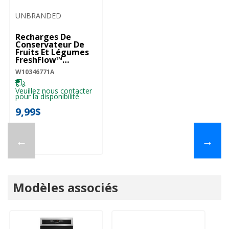
UNBRANDED
Recharges De
Conservateur De
Fruits Et Légumes
FreshFlow™
W10346771A
W10346771A
Veuillez nous contacter
pour la disponibilité
9,99$
←
→
Modèles associés