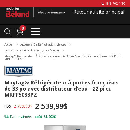
819-762-1490
Retour au site principal
0
Accueil
Appareils De Réfrigération Maytag
Réfrigérateurs À Portes Françaises Maytag
Maytag® Réfrigérateur À Portes Françaises De 33 Po Avec Distributeur D’eau - 22 Pi Cu
MRFF5033PZ
Maytag® Réfrigérateur à portes françaises
de 33 po avec distributeur d’eau - 22 pi cu
MRFF5033PZ
2 539,99$
2 789,99$
PDSF
Date estimée:
août 24, 2026
*