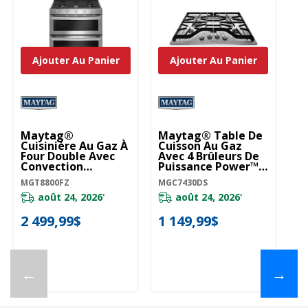
Ajouter Au Panier
Ajouter Au Panier
Maytag®
Maytag® Table De
M
Cuisinière Au Gaz À
Cuisson Au Gaz
Cu
Four Double Avec
Avec 4 Brûleurs De
Av
Convection
Puissance Power™ -
Pu
Véritable - 30 Po - 6
30 Po MGC7430DS
3
MGT8800FZ
MGC7430DS
MG
Pi Cu MGT8800FZ
août 24, 2026
août 24, 2026
*
*
2 499,99$
1 149,99$
1
←
→