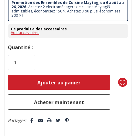
Promotion des Ensembles de Cuisine Maytag, du 6 aoüt au
26, 2026.
Achetez 2 électroménagers de cuisine Maytag®
admissibles, économisez 150 $. Achetez 3 ou plus, économisez
300 $ !
Ce produit a des accessoires
Voir accessoires
Dépêchez-
Quantité :
vous!
il
n’en
reste
plus
que
5 customers are viewing this product
Partager: