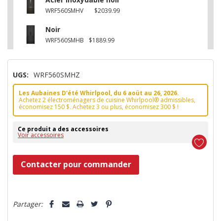
WRF560SMHV
$2039.99
Noir
WRF560SMHB
$1889.99
UGS:
WRF560SMHZ
Les Aubaines D'été Whirlpool, du 6 aoüt au 26, 2026.
Achetez 2 électroménagers de cuisine Whirlpool® admissibles,
économisez 150 $. Achetez 3 ou plus, économisez 300 $ !
Ce produit a des accessoires
Voir accessoires
Dépêchez-
Contacter pour commander
vous!
il
5 customers are viewing this product
n’en
Partager:
reste