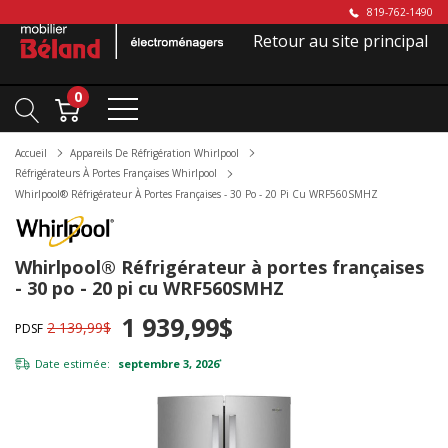
819-762-1490
Retour au site principal
0
Accueil
Appareils De Réfrigération Whirlpool
Réfrigérateurs À Portes Françaises Whirlpool
Whirlpool® Réfrigérateur À Portes Françaises - 30 Po - 20 Pi Cu WRF560SMHZ
Whirlpool® Réfrigérateur à portes françaises
- 30 po - 20 pi cu WRF560SMHZ
1 939,99$
2 139,99$
PDSF
Date estimée:
septembre 3, 2026
*