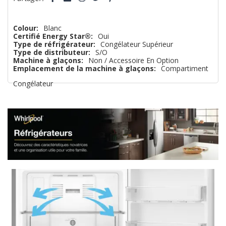
reste
plus
Colour:
Blanc
Certifié Energy Star®:
Oui
que
Type de réfrigérateur:
Congélateur Supérieur
Type de distributeur:
S/O
Machine à glaçons:
Non / Accessoire En Option
Emplacement de la machine à glaçons:
Compartiment
Congélateur