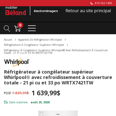
819-762-1490
Retour au site principal
0
Accueil
Appareils De Réfrigération Whirlpool
Réfrigérateurs A Congélateur Supérieur Whirlpool
Réfrigérateur À Congélateur Supérieur Whirlpool® Avec Refroidissement À Couverture
Totale - 21 Pi Cu Et 33 Po WRTX7421TW
Réfrigérateur à congélateur supérieur
Whirlpool® avec refroidissement à couverture
totale - 21 pi cu et 33 po WRTX7421TW
1 639,99$
1 839,99$
PDSF
Date estimée:
août 25, 2026
*