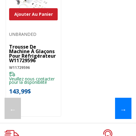
Ajouter Au Panier
UNBRANDED
Trousse De
Machine À Glaçons
Pour Réfrigérateur
W11729596
W11729596
Veuillez nous contacter
pour la disponibilité
143,99$
←
→