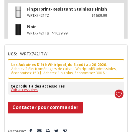
Fingerprint-Resistant Stainless Finish
WRTX7421TZ
$1689.99
Noir
WRTX7421TB
$1639.99
UGS:
WRTX7421TW
Les Aubaines D'été Whirlpool, du 6 aoüt au 26, 2026.
Achetez 2 électroménagers de cuisine Whirlpool® admissibles,
économisez 150 $. Achetez 3 ou plus, économisez 300 $ !
Ce produit a des accessoires
Voir accessoires
Dépêchez-
Contacter pour commander
vous!
il
5 customers are viewing this product
n’en
Partager: