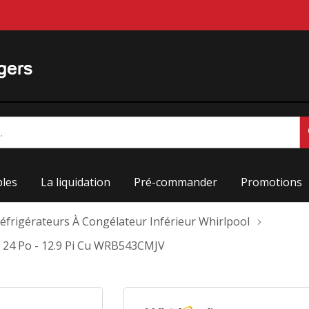
les
La liquidation
Pré-commander
Promotions
éfrigérateurs À Congélateur Inférieur Whirlpool
- 24 Po - 12.9 Pi Cu WRB543CMJV