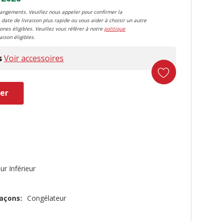
changements. Veuillez nous appeler pour confirmer la
 date de livraison plus rapide ou vous aider à choisir un autre
zones éligibles. Veuillez vous référer à notre
politique
aison éligibles.
s
Voir accessoires
er
duct
ur Inférieur
açons:
Congélateur