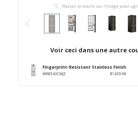
Passez la souris sur l’image pour ag
Voir ceci dans une autre co
Fingerprint-Resistant Stainless Finish
WRB543CMJZ
$1439.99