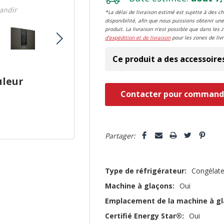
randir
*La délai de livraison estimé est sujette à des 
disponibilité, afin que nous puissions obtenir une
produit. La livraison n'est possible que dans les 
d'expédition et de livraison
pour les zones de livr
Ce produit a des accessoire
uleur
Dépêchez-
Contacter pour command
vous!
il
5 customers are viewing this pro
n’en
Partager:
reste
plus
Type de réfrigérateur:
Congélate
que
Machine à glaçons:
Oui
Emplacement de la machine à gl
Certifié Energy Star®:
Oui