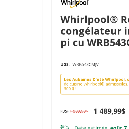
Whirlpool® R
congélateur in
pi cu WRB543
UGS:
WRB543CMJV
Les Aubaines D'été Whirlpool, d
de cuisine Whirlpool® admissibles
300 $ !
1 489,99$
1 589,99$
PDSF
Date estimée:
août 7,