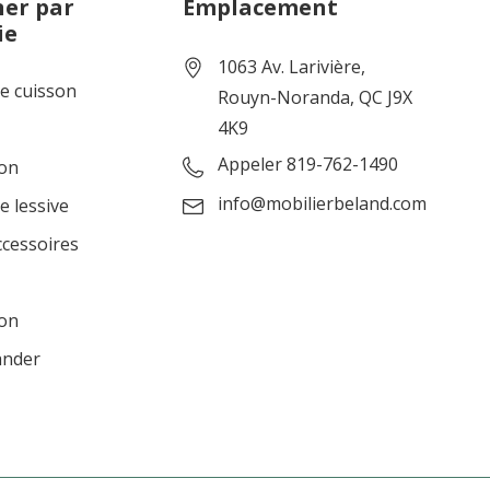
er par
Emplacement
ie
1063 Av. Larivière,
de cuisson
Rouyn-Noranda, QC J9X
4K9
Appeler 819-762-1490
ion
info@mobilierbeland.com
e lessive
ccessoires
ion
ander