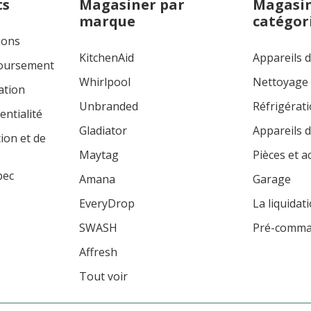
ts
Magasiner par
Magasin
marque
catégor
ions
KitchenAid
Appareils 
boursement
Whirlpool
Nettoyage
ation
Unbranded
Réfrigérat
entialité
Gladiator
Appareils d
tion et de
Maytag
Pièces et a
bec
Amana
Garage
EveryDrop
La liquidat
SWASH
Pré-comm
Affresh
Tout voir