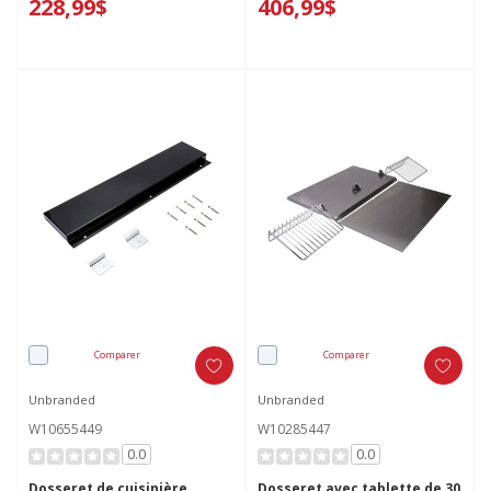
228,99$
406,99$
Comparer
Comparer
Unbranded
Unbranded
W10655449
W10285447
0.0
0.0
Dosseret de cuisinière
Dosseret avec tablette de 30