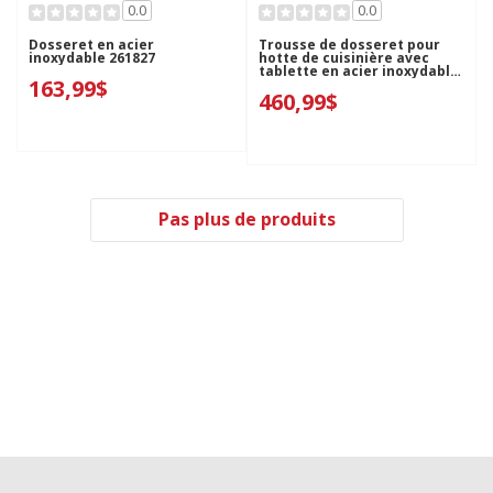
0.0
0.0
Dosseret en acier
Trousse de dosseret pour
inoxydable 261827
hotte de cuisinière avec
tablette en acier inoxydable
163,99$
- 48 po (121,9 cm) W10285449
460,99$
Pas plus de produits