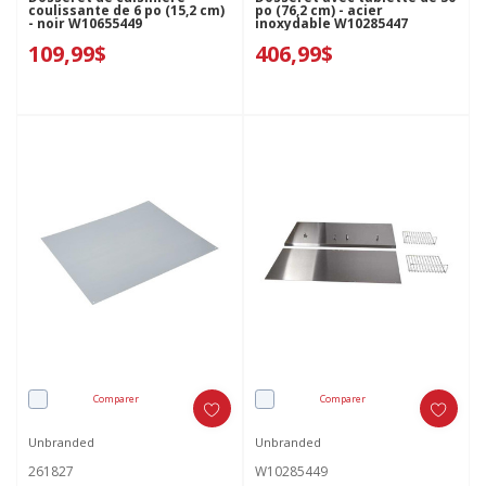
coulissante de 6 po (15,2 cm)
po (76,2 cm) - acier
- noir W10655449
inoxydable W10285447
109,99$
406,99$
Comparer
Comparer
Unbranded
Unbranded
261827
W10285449