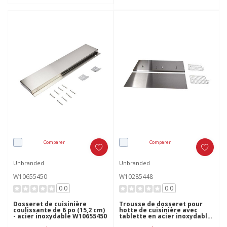
Comparer
Comparer
Unbranded
Unbranded
W10655450
W10285448
0.0
0.0
Dosseret de cuisinière
Trousse de dosseret pour
coulissante de 6 po (15,2 cm)
hotte de cuisinière avec
- acier inoxydable W10655450
tablette en acier inoxydable
- 36 po (91,4 cm) W10285448