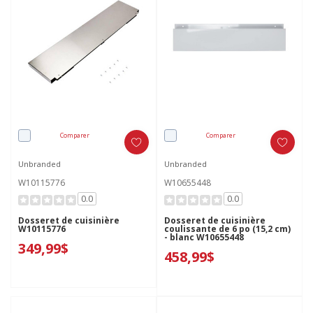
Comparer
Comparer
Unbranded
Unbranded
W10115776
W10655448
0.0
0.0
Dosseret de cuisinière
Dosseret de cuisinière
W10115776
coulissante de 6 po (15,2 cm)
- blanc W10655448
349,99$
458,99$