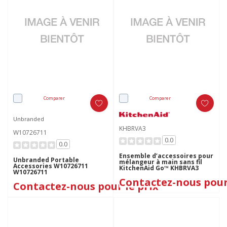
Comparer
Comparer
Unbranded
KHBRVA3
W10726711
0.0
0.0
Ensemble d’accessoires pour
Unbranded Portable
mélangeur à main sans fil
Accessories W10726711
KitchenAid Go™ KHBRVA3
W10726711
Contactez-nous pour
Contactez-nous pour le prix