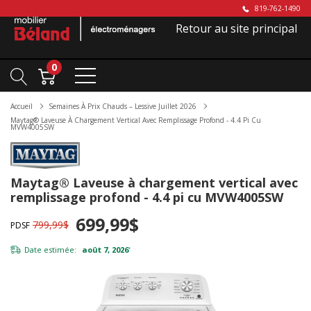
819-762-1490
Retour au site principal
0
Accueil
Semaines À Prix Chauds – Lessive Juillet 2026
Maytag® Laveuse À Chargement Vertical Avec Remplissage Profond - 4.4 Pi Cu
MVW4005SW
Maytag® Laveuse à chargement vertical avec
remplissage profond - 4.4 pi cu MVW4005SW
699,99$
799,99$
PDSF
Date estimée:
août 7, 2026
*