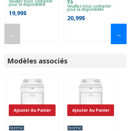
Veuillez nous contacter
pour la disponibilité
Ve
Veuillez nous contacter
pou
pour la disponibilité
19,99$
3
20,99$
←
→
Modèles associés
Ajouter Au Panier
Ajouter Au Panier