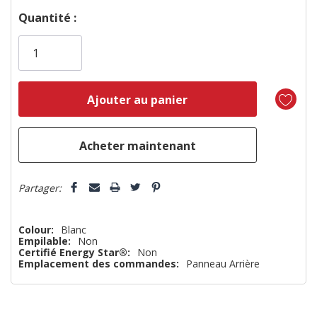
Dépêchez-
Quantité :
vous!
il
n’en
reste
plus
que
5 customers are viewing this product
Partager:
Colour:
Blanc
Empilable:
Non
Certifié Energy Star®:
Non
Emplacement des commandes:
Panneau Arrière