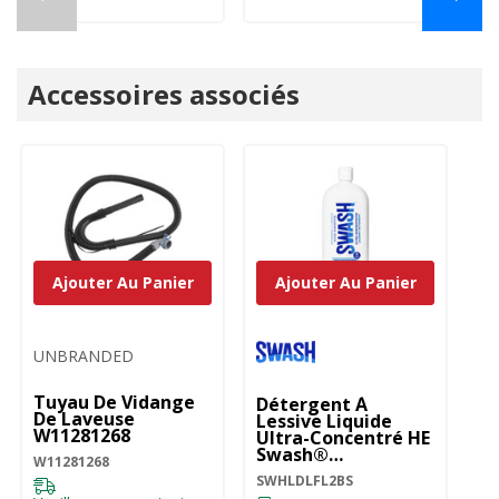
Accessoires associés
Ajouter Au Panier
Ajouter Au Panier
UNBRANDED
U
Tuyau De Vidange
T
Détergent À
De Laveuse
La
Lessive Liquide
W11281268
Ca
Ultra-Concentré HE
(E
Swash®
W11281268
8
SWHLDLFL2BS
82
SWHLDLFL2BS