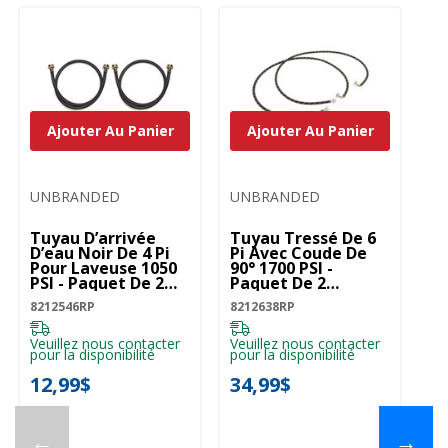
Ajouter Au Panier
Ajouter Au Panier
UNBRANDED
UNBRANDED
Tuyau D’arrivée
Tuyau Tressé De 6
D’eau Noir De 4 Pi
Pi Avec Coude De
Pour Laveuse 1050
90° 1700 PSI -
PSI - Paquet De 2
Paquet De 2
8212546RP
8212638RP
8212546RP
8212638RP
Veuillez nous contacter
Veuillez nous contacter
pour la disponibilité
pour la disponibilité
12,99$
34,99$
←
→