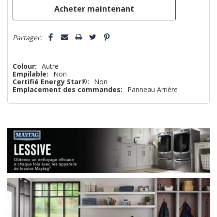
que
5 customers are viewing this product
Partager:
Colour:
Autre
Empilable:
Non
Certifié Energy Star®:
Non
Emplacement des commandes:
Panneau Arrière