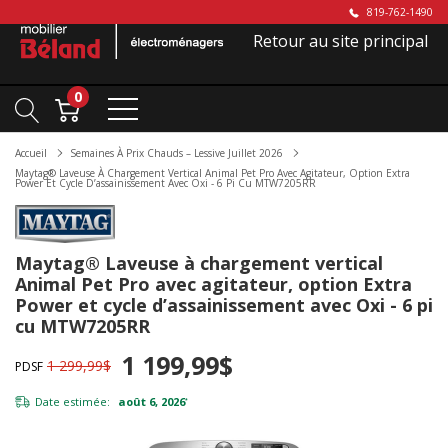
819-762-1490
Retour au site principal
0
Accueil
Semaines À Prix Chauds – Lessive Juillet 2026
Maytag® Laveuse À Chargement Vertical Animal Pet Pro Avec Agitateur, Option Extra
Power Et Cycle D’assainissement Avec Oxi - 6 Pi Cu MTW7205RR
Maytag® Laveuse à chargement vertical
Animal Pet Pro avec agitateur, option Extra
Power et cycle d’assainissement avec Oxi - 6 pi
cu MTW7205RR
1 199,99$
1 299,99$
PDSF
Date estimée:
août 6, 2026
*