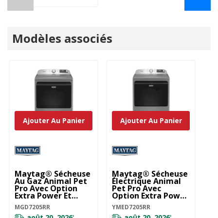
Modèles associés
Ajouter Au Panier
Ajouter Au Panier
Maytag® Sécheuse
Maytag® Sécheuse
Au Gaz Animal Pet
Électrique Animal
Pro Avec Option
Pet Pro Avec
Extra Power Et
Option Extra Power
Cycle
Et Cycle
MGD7205RR
YMED7205RR
D’assainissement
D’assainissement
Avec Oxi - 7,4 Pi Cu
Avec Oxi - 7,4 Pi Cu
août 20, 2026
août 20, 2026
*
*