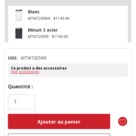
Blanc
MTW7205RW
$1149.99
Minuit S acier
MTW7205RF
$1199.99
UGS:
MTW7205RR
Ce produit a des accessoires
Voir accessoires
Dépêchez-
Quantité :
vous!
il
n’en
reste
plus