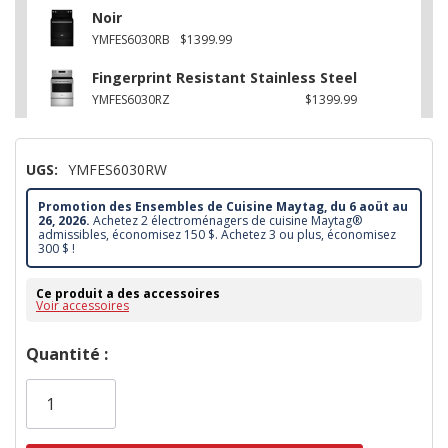
Noir
YMFES6030RB
$1399.99
Fingerprint Resistant Stainless Steel
YMFES6030RZ
$1399.99
UGS:
YMFES6030RW
Promotion des Ensembles de Cuisine Maytag, du 6 aoüt au
26, 2026.
Achetez 2 électroménagers de cuisine Maytag®
admissibles, économisez 150 $. Achetez 3 ou plus, économisez
300 $ !
Ce produit a des accessoires
Voir accessoires
Dépêchez-
Quantité :
vous!
il
n’en