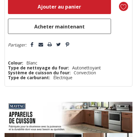
reste
plus
que
5 customers are viewing this product
Partager:
Colour:
Blanc
Type de nettoyage du four:
Autonettoyant
Système de cuisson du four:
Convection
Type de carburant:
Électrique