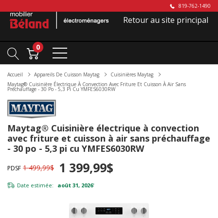
819-762-1490
Retour au site principal
0
Accueil
Appareils De Cuisson Maytag
Cuisinières Maytag
Maytag® Cuisinière Électrique À Convection Avec Friture Et Cuisson À Air Sans
Préchauffage - 30 Po - 5,3 Pi Cu YMFES6030RW
Maytag® Cuisinière électrique à convection
avec friture et cuisson à air sans préchauffage
- 30 po - 5,3 pi cu YMFES6030RW
1 399,99$
1 499,99$
PDSF
Date estimée:
août 31, 2026
*