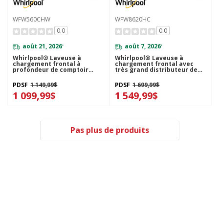
WFW560CHW
WFW8620HC
0.0
0.0
août 21, 2026
août 7, 2026
*
*
Whirlpool® Laveuse à
Whirlpool® Laveuse à
chargement frontal à
chargement frontal avec
profondeur de comptoir
très grand distributeur de
avec commandes intuitives -
détergent Load & Go™, 5.8 pi³
5.0 pi cu C.E.I. WFW560CHW
C.E.I. WFW8620HC
PDSF
1 149,99$
PDSF
1 699,99$
1 099,99$
1 549,99$
Pas plus de produits