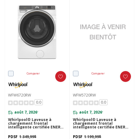
Comparer
Comparer
WFW6720RW
WFW5720RW
0.0
0.0
août 7, 2026
août 7, 2026
*
*
Whirlpool® Laveuse à
Whirlpool® Laveuse à
chargement frontal
chargement frontal
intelligente certifiée ENERGY
intelligente certifiée ENERGY
STAR® avec système de
STAR® avec système de
ventilation FreshFlow™ et
ventilation FreshFlow™ de
PDSF
1 349,99$
PDSF
1 199,99$
technologie de lavage
5.2 pi cu C.E.I. WFW5720RW