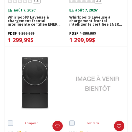
0.0
0.0
août 7, 2026
août 7, 2026
*
*
Whirlpool® Laveuse à
Whirlpool® Laveuse à
chargement frontal
chargement frontal
intelligente certifiée ENERGY
intelligente certifiée ENERGY
STAR® avec système de
STAR® avec système de
ventilation FreshFlow™ et
ventilation FreshFlow™ et
PDSF
1 399,99$
PDSF
1 399,99$
technologie de lavage
technologie de lavage
intelligent de 5.8 pi cu C.E.I.
1 299,99$
intelligent de 5.8 pi cu C.E.I.
1 299,99$
WFW6720RR
WFW6720RU
Comparer
Comparer