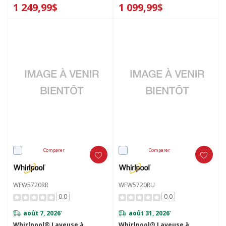
intelligent de 5.8 pi cu C.E.I.
1 249,99$
1 099,99$
WFW6720RW
Comparer
Comparer
WFW5720RR
WFW5720RU
0.0
0.0
août 7, 2026
août 31, 2026
*
*
Whirlpool® Laveuse à
Whirlpool® Laveuse à