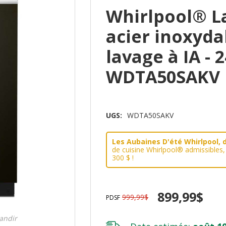
Whirlpool® La
acier inoxyda
lavage à IA - 
WDTA50SAKV
UGS:
WDTA50SAKV
Les Aubaines D'été Whirlpool, d
de cuisine Whirlpool® admissibles
300 $ !
899,99$
999,99$
PDSF
randir