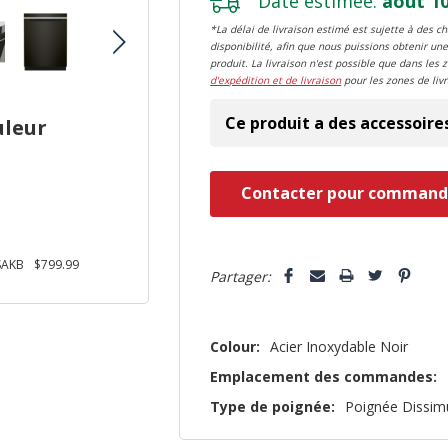
Date estimée:
août 10
*La délai de livraison estimé est sujette à des 
disponibilité, afin que nous puissions obtenir une
produit. La livraison n'est possible que dans les 
d'expédition et de livraison
pour les zones de livr
Ce produit a des accessoire
uleur
Dépêchez-
Contacter pour command
vous!
il
n’en
SAKB
$799.99
94 undefined
reste
Partager:
plus
que
Colour:
Acier Inoxydable Noir
Emplacement des commandes:
Type de poignée:
Poignée Dissim