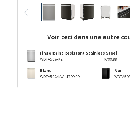
Voir ceci dans une autre co
Fingerprint Resistant Stainless Steel
WDTA50SAKZ
$799.99
Blanc
Noir
WDTA50SAKW
$799.99
WDTA50