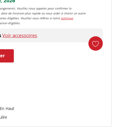
, 2026
changements. Veuillez nous appeler pour confirmer la
 date de livraison plus rapide ou vous aider à choisir un autre
zones éligibles. Veuillez vous référer à notre
politique
aison éligibles.
s
Voir accessoires
er
En Haut
ulée