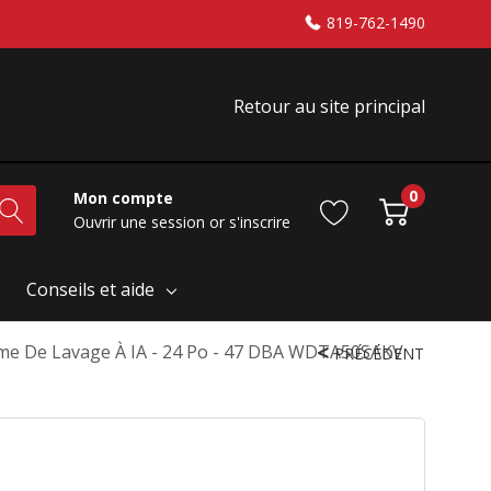
819-762-1490
Retour au site principal
0
Mon compte
Ouvrir une session
or
s'inscrire
Conseils et aide
tème De Lavage À IA - 24 Po - 47 DBA WDTA50SAKV
PRÉCÉDENT