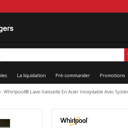
les
La liquidation
Pré-commander
Promotions
Whirlpool® Lave-Vaisselle En Acier Inoxydable Avec Sys