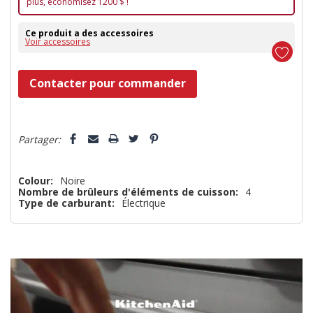
plus, économisez 1200 $ !
Ce produit a des accessoires
Voir accessoires
Dépêchez-
Contacter pour commander
vous!
il
5 customers are viewing this product
n’en
Partager:
reste
plus
Colour:
Noire
Nombre de brûleurs d'éléments de cuisson:
4
que
Type de carburant:
Électrique