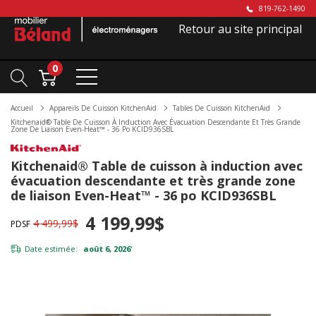
819-762-1490
Retour au site principal
0
Accueil
Appareils De Cuisson KitchenAid
Tables De Cuisson KitchenAid
Kitchenaid® Table De Cuisson À Induction Avec Évacuation Descendante Et Très Grande
Zone De Liaison Even-Heat™ - 36 Po KCID936SBL
Kitchenaid® Table de cuisson à induction avec
évacuation descendante et très grande zone
de liaison Even-Heat™ - 36 po KCID936SBL
4 199,99$
4 499,99$
PDSF
Date estimée:
août 6, 2026
*