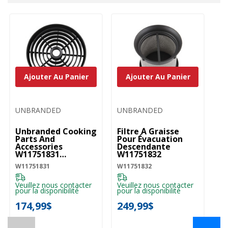
personnalisé
Ajouter Au Panier
Ajouter Au Panier
UNBRANDED
UNBRANDED
U
Unbranded Cooking
Filtre À Graisse
Fi
Parts And
Pour Évacuation
Po
Accessories
Descendante
D
W11751831
W11751832
W
W11751831
W11751831
W11751832
W1
Veuillez nous contacter
Veuillez nous contacter
Ve
pour la disponibilité
pour la disponibilité
pou
174,99$
249,99$
2