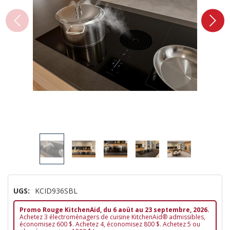
UGS:
KCID936SBL
Promo Rouge KitchenAid, du 6 aoüt au 23 septembre, 2026.
Achetez 3 électroménagers de cuisine KitchenAid® admissibles,
économisez 600 $. Achetez 4, économisez 800 $. Achetez 5 ou