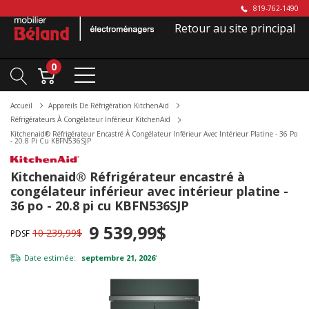
819-762-1490
Retour au site principal
0
Accueil
Appareils De Réfrigération KitchenAid
Réfrigérateurs À Congélateur Inférieur KitchenAid
Kitchenaid® Réfrigérateur Encastré À Congélateur Inférieur Avec Intérieur Platine - 36 Po
- 20.8 Pi Cu KBFN536SJP
Kitchenaid® Réfrigérateur encastré à
congélateur inférieur avec intérieur platine -
36 po - 20.8 pi cu KBFN536SJP
9 539,99$
10 239,99$
PDSF
Date estimée:
septembre 21, 2026
*