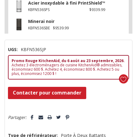
Acier inoxydable à fini PrintShield™
KBFN536SPS
$9339.99
Minerai noir
KBFN536SBE
$9539.99
UGS:
KBFN536SJP
Promo Rouge KitchenAid, du 6 aoüt au 23 septembre, 2026.
Achetez 3 électroménagers de cuisine KitchenAid® admissibles,
économisez 600 $. Achetez 4, économisez 800 $. Achetez 5 ou
plus, économisez 1200 $ !
Dépêchez-
Contacter pour commander
vous!
il
5 customers are viewing this product
n’en
Partager:
reste
plus
Type de réfrigérateur:
Porte À Deux Battants