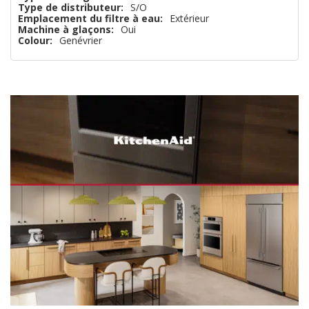
Type de distributeur:
S/O
que
Emplacement du filtre à eau:
Extérieur
Machine à glaçons:
Oui
Colour:
Genévrier