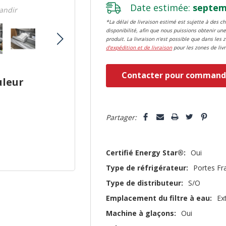
Date estimée:
septemb
randir
*La délai de livraison estimé est sujette à des 
disponibilité, afin que nous puissions obtenir une
produit. La livraison n'est possible que dans les 
d'expédition et de livraison
pour les zones de livr
Dépêchez-
Contacter pour command
uleur
vous!
il
5 customers are viewing this pro
n’en
Partager:
reste
plus
Certifié Energy Star®:
Oui
que
Type de réfrigérateur:
Portes Fr
Type de distributeur:
S/O
Emplacement du filtre à eau:
Ex
Machine à glaçons:
Oui