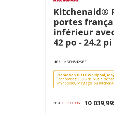
Kitchenaid® 
portes frança
inférieur avec
42 po - 24.2 
UGS:
KBFN542SBE
Promotion D'été Whirlpool, Mayt
Économisez 150 $ de plus à l’acha
Whirlpool®, Maytag® ou KitchenAi
10 039,99
10 739,99$
PDSF