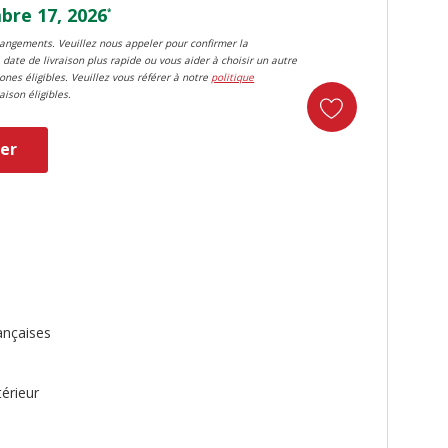
re 17, 2026
*
changements. Veuillez nous appeler pour confirmer la
 date de livraison plus rapide ou vous aider à choisir un autre
zones éligibles. Veuillez vous référer à notre
politique
aison éligibles.
er
duct
ançaises
térieur