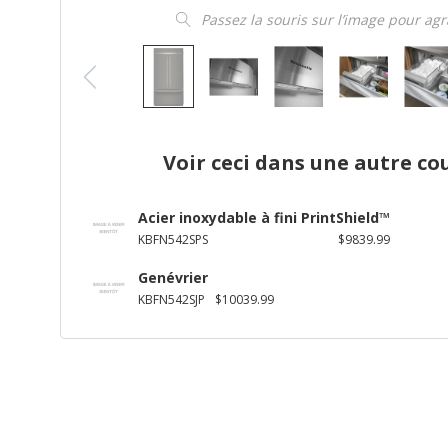
Passez la souris sur l’image pour ag
Voir ceci dans une autre co
Acier inoxydable à fini PrintShield™
KBFN542SPS
$9839.99
Genévrier
KBFN542SJP
$10039.99