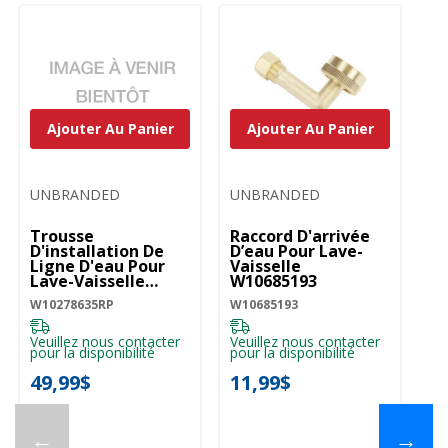
Ajouter Au Panier
Ajouter Au Panier
UNBRANDED
UNBRANDED
U
Trousse
Raccord D'arrivée
Tr
D'installation De
D’eau Pour Lave-
Po
Ligne D'eau Pour
Vaisselle
- 
Lave-Vaisselle
W10685193
W
W10278635RP
W10278635RP
W10685193
W1
Veuillez nous contacter
Veuillez nous contacter
Ve
pour la disponibilité
pour la disponibilité
pou
49,99$
11,99$
1
←
→