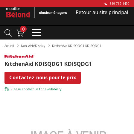
819-762-1490
Retour au site principal
0
Accueil
Non-Web/Display
KitchenAid KDISQDG1 KDISQDG1
KitchenAid KDISQDG1 KDISQDG1
Contactez-nous pour le prix
Please
contact us
for availability