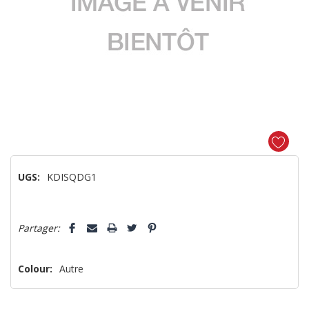
UGS:
KDISQDG1
Dépêchez-
5 customers are viewing this product
Partager:
vous!
il
n’en
Colour:
Autre
reste
plus