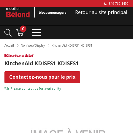
819-762-1490
Retour au site principal
0
Accueil
Non-Web/Display
KitchenAid KDISFS1 KDISFS1
KitchenAid KDISFS1 KDISFS1
Contactez-nous pour le prix
Please
contact us
for availability