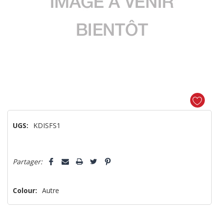
UGS:
KDISFS1
Dépêchez-
5 customers are viewing this product
Partager:
vous!
il
n’en
Colour:
Autre
reste
plus