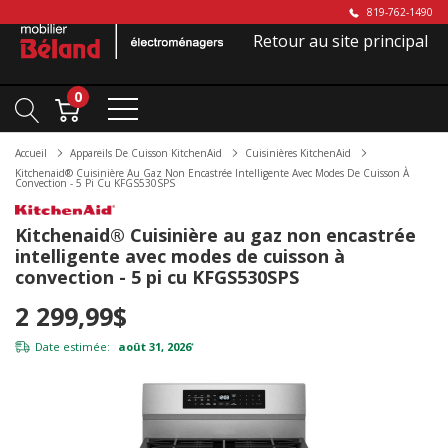
819-762-1490
Retour au site principal
0
Accueil
Appareils De Cuisson KitchenAid
Cuisinières KitchenAid
Kitchenaid® Cuisinière Au Gaz Non Encastrée Intelligente Avec Modes De Cuisson À
Convection - 5 Pi Cu KFGS530SPS
Kitchenaid® Cuisinière au gaz non encastrée
intelligente avec modes de cuisson à
convection - 5 pi cu KFGS530SPS
2 299,99$
Date estimée:
août 31, 2026
*