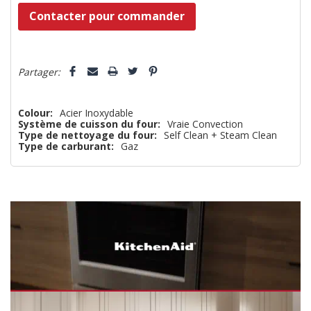
Dépêchez-
Contacter pour commander
vous!
il
5 customers are viewing this product
n’en
Partager:
reste
plus
Colour:
Acier Inoxydable
Système de cuisson du four:
Vraie Convection
que
Type de nettoyage du four:
Self Clean + Steam Clean
Type de carburant:
Gaz