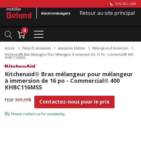
819-762-1490
Retour au site principal
0
Accueil
Pièces Et Accessoires
Accessoires Mobiles
Mélangeurs À Immersion
Kitchenaid® Bras Mélangeur Pour Mélangeur À Immersion De 16 Po - Commercial® 400
KHBC116MSS
Kitchenaid® Bras mélangeur pour mélangeur
à immersion de 16 po - Commercial® 400
KHBC116MSS
309,99$
PDSF
Contactez-nous pour le prix
Please
contact us
for availability