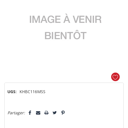
UGS:
KHBC116MSS
Dépêchez-
5 customers are viewing this product
Partager:
vous!
il