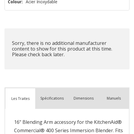
n’en
Colour:
Acier Inoxydable
reste
plus
que
Sorry, there is no additional manufacturer
content to show for this product at this time.
Please check back later.
Spécifications
Dimensions
Manuels
Les Traites
16" Blending Arm accessory for the KitchenAid®
Commercial® 400 Series Immersion Blender. Fits