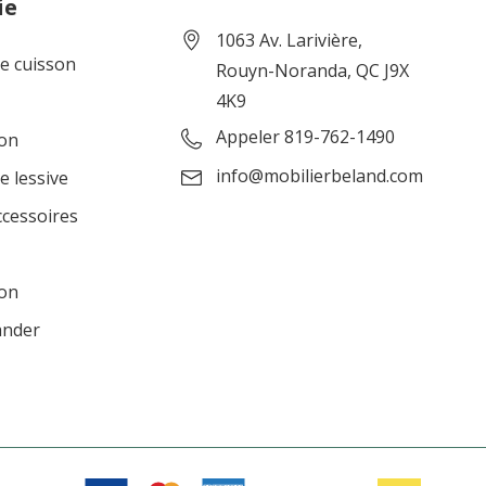
ie
1063 Av. Larivière,
de cuisson
Rouyn-Noranda, QC J9X
4K9
Appeler 819-762-1490
ion
info@mobilierbeland.com
e lessive
ccessoires
ion
ander