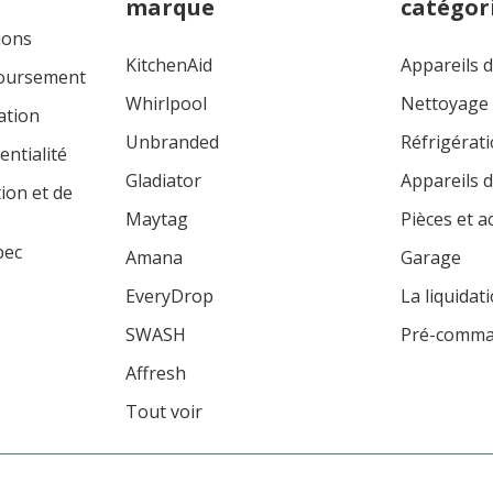
marque
catégor
ions
KitchenAid
Appareils 
boursement
Whirlpool
Nettoyage
ation
Unbranded
Réfrigérat
entialité
Gladiator
Appareils d
tion et de
Maytag
Pièces et a
bec
Amana
Garage
EveryDrop
La liquidat
SWASH
Pré-comm
Affresh
Tout voir