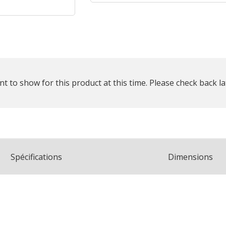
plus
que
t to show for this product at this time. Please check back la
Spécifications
Dimensions