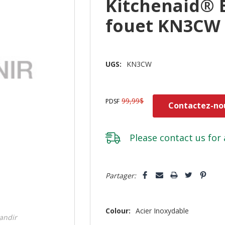
Kitchenaid® B
fouet KN3CW
UGS:
KN3CW
99,99$
PDSF
Contactez-nou
Please
contact us
for 
Dépêchez-
5 customers are viewing this pro
Partager:
vous!
il
n’en
Colour:
Acier Inoxydable
randir
reste