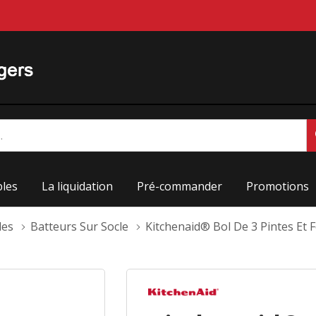
les
La liquidation
Pré-commander
Promotions
les
Batteurs Sur Socle
Kitchenaid® Bol De 3 Pintes Et