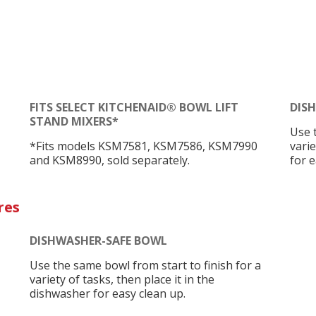
FITS SELECT KITCHENAID® BOWL LIFT
DIS
STAND MIXERS*
Use 
*Fits models KSM7581, KSM7586, KSM7990
varie
and KSM8990, sold separately.
for e
res
DISHWASHER-SAFE BOWL
Use the same bowl from start to finish for a
variety of tasks, then place it in the
dishwasher for easy clean up.