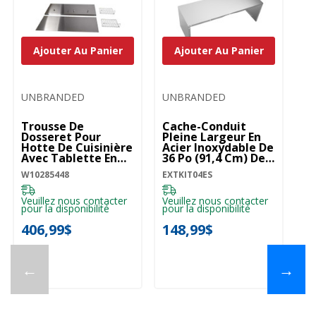
Ajouter Au Panier
Ajouter Au Panier
UNBRANDED
UNBRANDED
Trousse De
Cache-Conduit
Dosseret Pour
Pleine Largeur En
Hotte De Cuisinière
Acier Inoxydable De
Avec Tablette En
36 Po (91,4 Cm) De
Acier Inoxydable -
Largeur Et 12 Po
W10285448
EXTKIT04ES
36 Po (91,4 Cm)
(30,5 Cm) De
W10285448
Hauteur
EXTKIT04ES
Veuillez nous contacter
Veuillez nous contacter
pour la disponibilité
pour la disponibilité
406,99$
148,99$
←
→