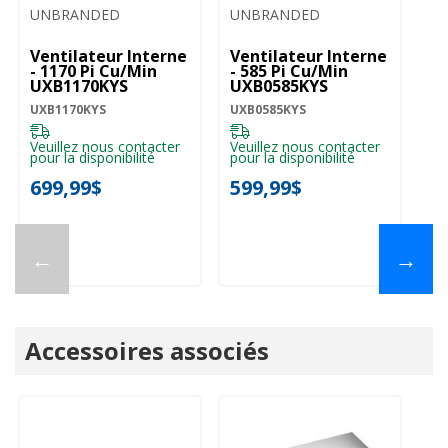
UNBRANDED
UNBRANDED
U
Ventilateur Interne
Ventilateur Interne
Ve
- 1170 Pi Cu/min
- 585 Pi Cu/min
Li
UXB1170KYS
UXB0585KYS
Cu
UXB1170KYS
UXB0585KYS
UX
Veuillez nous contacter
Veuillez nous contacter
Ve
pour la disponibilité
pour la disponibilité
pou
699,99$
599,99$
9
←
→
Accessoires associés