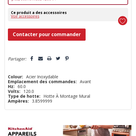
Ce produit a des accessoires
Voir accessoires
Dépêchez-
Contacter pour commander
vous!
il
5 customers are viewing this product
n’en
Partager:
reste
plus
Colour:
Acier Inoxydable
Emplacement des commandes:
Avant
que
Hz:
60.0
Volts:
120.0
Type de hotte:
Hotte À Montage Mural
Ampères:
3.8599999