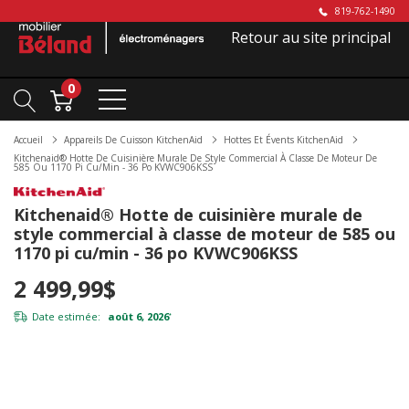
819-762-1490
Retour au site principal
0
Accueil
Appareils De Cuisson KitchenAid
Hottes Et Évents KitchenAid
Kitchenaid® Hotte De Cuisinière Murale De Style Commercial À Classe De Moteur De
585 Ou 1170 Pi Cu/min - 36 Po KVWC906KSS
Kitchenaid® Hotte de cuisinière murale de
style commercial à classe de moteur de 585 ou
1170 pi cu/min - 36 po KVWC906KSS
2 499,99$
Date estimée:
août 6, 2026
*