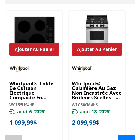
Ajouter Au Panier
Ajouter Au Panier
Whirlpool® Table
Whirlpool®
Wh
De Cuisson
Cuisinière Au Gaz
De
Électrique
Non Encastrée Avec
In
Compacte En
Brûleurs Scellés - 3
Pe
Vitrocéramique - 24
Pi Cu WFG500M4HS
24
WCE55US4HB
WFG500M4HS
WC
Po WCE55US4HB
août 6, 2026
août 18, 2026
*
*
Ve
pou
1 099,99$
2 099,99$
C
c