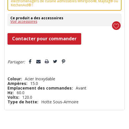
électroménagers de cuisine admissibles Whirlpool®, Maytag® ou
KitchenAid® !
Ce produit a des accessoires
Voir accessoires
Dépêchez-
Contacter pour commander
vous!
il
5 customers are viewing this product
n’en
Partager:
reste
plus
Colour:
Acier Inoxydable
Ampères:
15.0
que
Emplacement des commandes:
Avant
Hz:
60.0
Volts:
120.0
Type de hotte:
Hotte Sous-Armoire