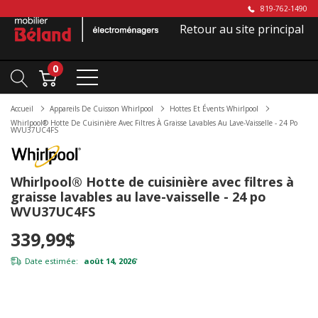
819-762-1490
Retour au site principal
0
Accueil
Appareils De Cuisson Whirlpool
Hottes Et Évents Whirlpool
Whirlpool® Hotte De Cuisinière Avec Filtres À Graisse Lavables Au Lave-Vaisselle - 24 Po
WVU37UC4FS
Whirlpool® Hotte de cuisinière avec filtres à
graisse lavables au lave-vaisselle - 24 po
WVU37UC4FS
339,99$
Date estimée:
août 14, 2026
*