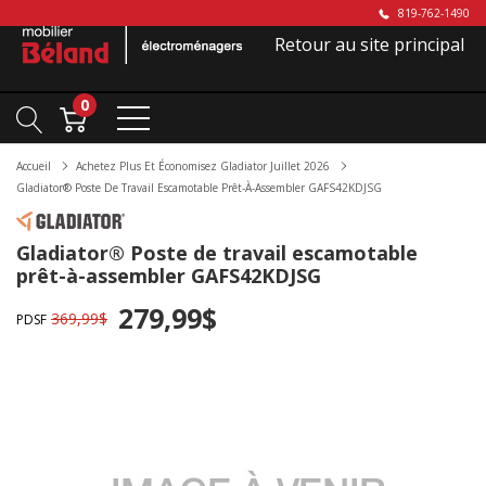
819-762-1490
Retour au site principal
0
Accueil
Achetez Plus Et Économisez Gladiator Juillet 2026
Gladiator® Poste De Travail Escamotable Prêt-À-Assembler GAFS42KDJSG
Gladiator® Poste de travail escamotable
prêt-à-assembler GAFS42KDJSG
279,99$
369,99$
PDSF