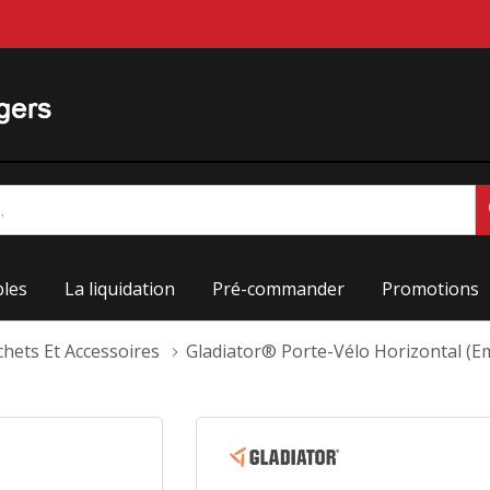
les
La liquidation
Pré-commander
Promotions
hets Et Accessoires
Gladiator® Porte-Vélo Horizontal 