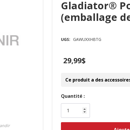
Gladiator® Po
(emballage 
UGS:
GAWUXXHBTG
29,99$
Ce produit a des accessoire
Dépêchez-
Quantité :
vous!
il
n’en
randir
reste