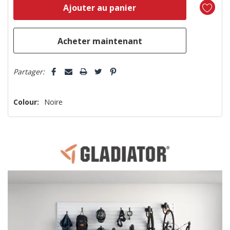
reste
plus
que
5 customers are viewing this product
Partager:
Colour:
Noire