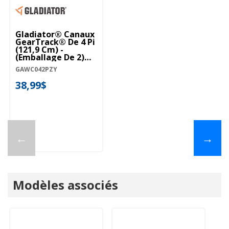
Gladiator® Canaux
GearTrack® De 4 Pi
(121,9 Cm) -
(emballage De 2)
GAWC042PZY
GAWC042PZY
38,99$
←
→
Modèles associés