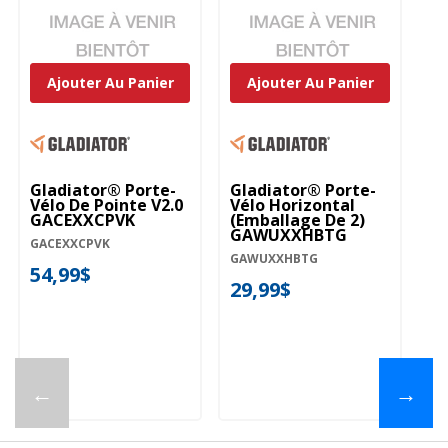
Ajouter Au Panier
Ajouter Au Panier
Gladiator® Porte-
Gladiator® Porte-
Gl
Vélo De Pointe V2.0
Vélo Horizontal
En
GACEXXCPVK
(emballage De 2)
(e
GAWUXXHBTG
G
GACEXXCPVK
GAWUXXHBTG
GA
54,99$
29,99$
2
←
→