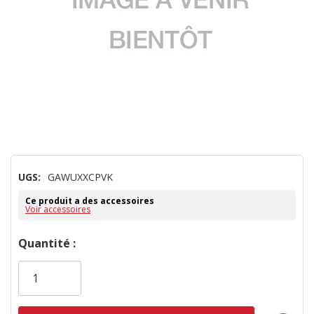
UGS:
GAWUXXCPVK
Ce produit a des accessoires
Voir accessoires
Dépêchez-
Quantité :
vous!
il
n’en