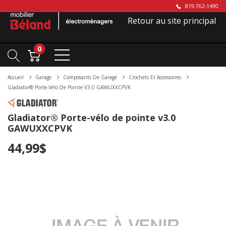
819-762-1490
Retour au site principal
0
Accueil
Garage
Composants De Garage
Crochets Et Accessoires
Gladiator® Porte-Vélo De Pointe V3.0 GAWUXXCPVK
Gladiator® Porte-vélo de pointe v3.0
GAWUXXCPVK
44,99$