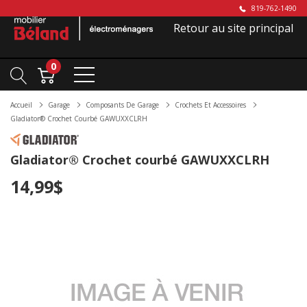
819-762-1490
Retour au site principal
0
Accueil
Garage
Composants De Garage
Crochets Et Accessoires
Gladiator® Crochet Courbé GAWUXXCLRH
Gladiator® Crochet courbé GAWUXXCLRH
14,99$