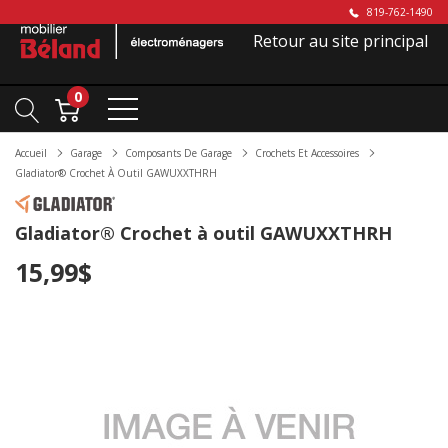
819-762-1490
Retour au site principal
0
Accueil
Garage
Composants De Garage
Crochets Et Accessoires
Gladiator® Crochet À Outil GAWUXXTHRH
Gladiator® Crochet à outil GAWUXXTHRH
15,99$