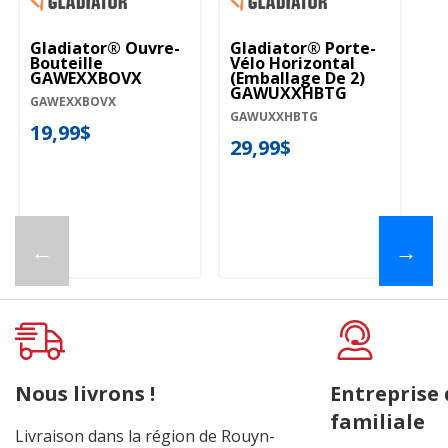
Gladiator® Ouvre-
Gladiator® Porte-
Gl
Bouteille
Vélo Horizontal
Po
GAWEXXBOVX
(emballage De 2)
R
GAWUXXHBTG
G
GAWEXXBOVX
GAWUXXHBTG
GA
19,99$
29,99$
2
←
→
Nous livrons !
Entreprise
familiale
Livraison dans la région de Rouyn-