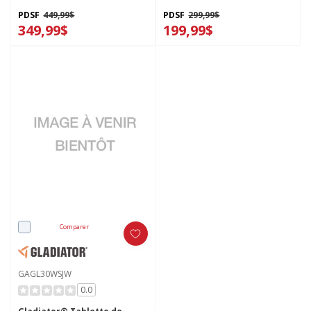
X 8 pi (243,8 cm) GALS48M4JW
pi (243.8 cm) GALS28M2KW
PDSF
449,99$
PDSF
299,99$
349,99$
199,99$
Comparer
GAGL30WSJW
0.0