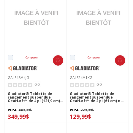
Comparer
Comparer
GALS48M4JG
GALS24M1KG
0.0
0.0
Gladiator® Tablette de
Gladiator® Tablette de
rangement suspendue
rangement suspendue
GearLoft™ de 4 pi (121,9 cm)
GearLoft™ de 2 pi (61 cm) x 4
X 8 pi (243,8 cm) GALS48M4JG
pi (121.9 cm) GALS24M1KG
PDSF
449,99$
PDSF
229,99$
349,99$
129,99$