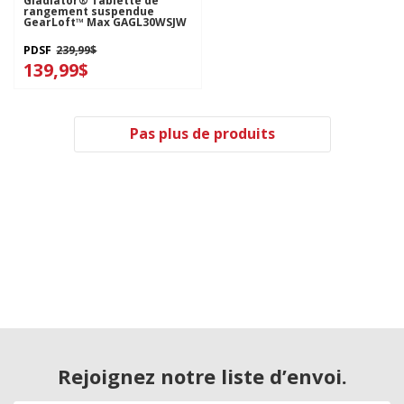
Gladiator® Tablette de
rangement suspendue
GearLoft™ Max GAGL30WSJW
PDSF
239,99$
139,99$
Pas plus de produits
Rejoignez notre liste d’envoi.