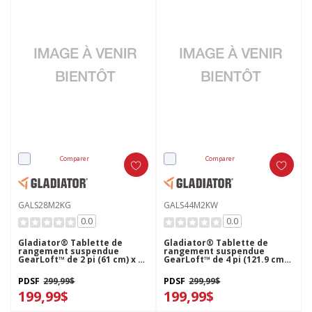
Comparer
Comparer
GALS28M2KG
GALS44M2KW
0.0
0.0
Gladiator® Tablette de
Gladiator® Tablette de
rangement suspendue
rangement suspendue
GearLoft™ de 2 pi (61 cm) x 8
GearLoft™ de 4 pi (121.9 cm)
pi (243.8 cm) GALS28M2KG
x 4 pi (121.9 cm) GALS44M2KW
PDSF
299,99$
PDSF
299,99$
199,99$
199,99$