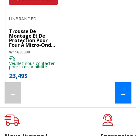
UNBRANDED
Trousse De
Montage Et De
Protection Pour
Four À Micro-Ondes
- Installation
W11630300
Affleurante
W11630300
Veuillez nous contacter
pour la disponibilité
23,49$
←
→