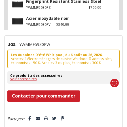
Fingerprint Resistant Stainless Steel
YWMMF5930PZ
$799.99
Acier inoxydable noir
YWMMF5930PV
$849.99
UGS:
YWMMF5930PW
Les Aubaines D'été Whirlpool, du 6 aoüt au 26, 2026.
Achetez 2 électroménagers de cuisine Whirlpool® admissibles,
économisez 150 $. Achetez 3 ou plus, économisez 300 $ !
Ce produit a des accessoires
Voir accessoires
Dépêchez-
Contacter pour commander
vous!
il
5 customers are viewing this product
n’en
Partager:
reste