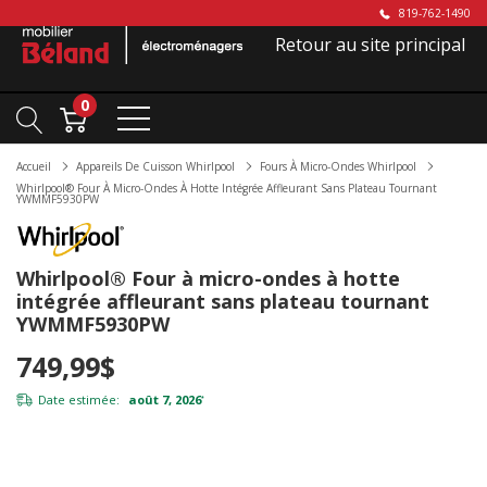
819-762-1490
Retour au site principal
0
Accueil
Appareils De Cuisson Whirlpool
Fours À Micro-Ondes Whirlpool
Whirlpool® Four À Micro-Ondes À Hotte Intégrée Affleurant Sans Plateau Tournant
YWMMF5930PW
Whirlpool® Four à micro-ondes à hotte
intégrée affleurant sans plateau tournant
YWMMF5930PW
749,99$
Date estimée:
août 7, 2026
*