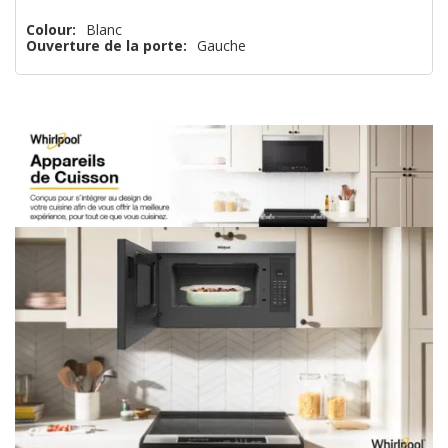
plus
Colour:
Blanc
Ouverture de la porte:
Gauche
que