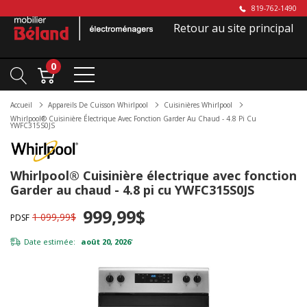
819-762-1490
Retour au site principal
0
Accueil
Appareils De Cuisson Whirlpool
Cuisinières Whirlpool
Whirlpool® Cuisinière Électrique Avec Fonction Garder Au Chaud - 4.8 Pi Cu
YWFC315S0JS
Whirlpool® Cuisinière électrique avec fonction
Garder au chaud - 4.8 pi cu YWFC315S0JS
999,99$
1 099,99$
PDSF
Date estimée:
août 20, 2026
*