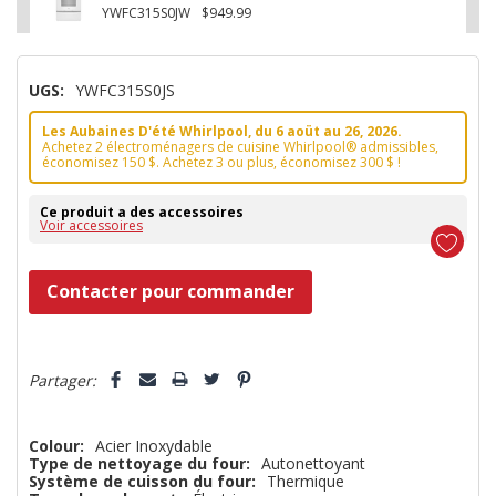
YWFC315S0JW
$949.99
UGS:
YWFC315S0JS
Les Aubaines D'été Whirlpool, du 6 aoüt au 26, 2026.
Achetez 2 électroménagers de cuisine Whirlpool® admissibles,
économisez 150 $. Achetez 3 ou plus, économisez 300 $ !
Ce produit a des accessoires
Voir accessoires
Dépêchez-
Contacter pour commander
vous!
il
5 customers are viewing this product
n’en
Partager:
reste
plus
Colour:
Acier Inoxydable
Type de nettoyage du four:
Autonettoyant
que
Système de cuisson du four:
Thermique