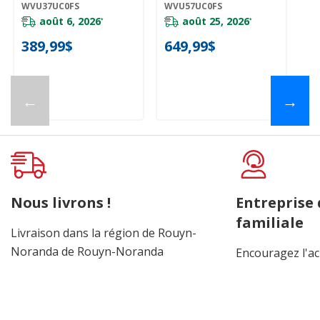
WVU37UC0FS
WVU57UC0FS
WV
WVU37UC0FS
août 6, 2026
août 25, 2026
*
*
389,99$
649,99$
7
←
→
Nous livrons !
Entreprise
familiale
Livraison dans la région de Rouyn-
Noranda de Rouyn-Noranda
Encouragez l'ac