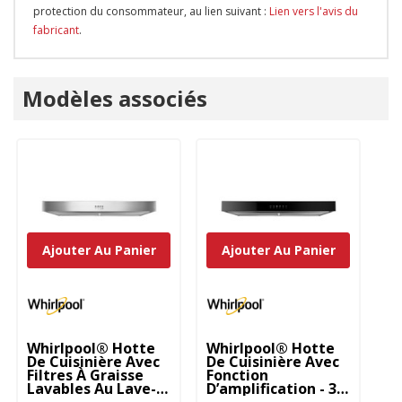
protection du consommateur, au lien suivant :
Lien vers l'avis du
fabricant
.
Onglet
Modèles associés
personnalisé
Ajouter Au Panier
Ajouter Au Panier
Whirlpool® Hotte
Whirlpool® Hotte
Wh
De Cuisinière Avec
De Cuisinière Avec
De
Filtres À Graisse
Fonction
Mu
Lavables Au Lave-
D’amplification - 30
Co
Vaisselle - 30 Po
Po WVU57UC0FS
W